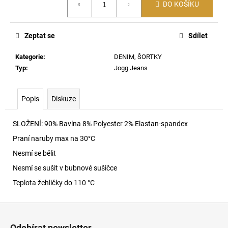
č
DO KOŠÍKU
cena:
u
j
e
Zeptat se
Sdílet
m
e
Kategorie
:
DENIM, ŠORTKY
Typ
:
Jogg Jeans
CHARM-
BISCOTTO
Popis
Diskuze
PŘIVĚSEK
HB518
SLOŽENÍ: 90% Bavlna 8% Polyester 2% Elastan-spandex
1
290
Praní naruby max na 30
°C
Kč
Nesmí se bělit
Nesmí se sušit v bubnové sušičce
Teplota žehličky do 110 °C
Z
á
Odebírat newsletter