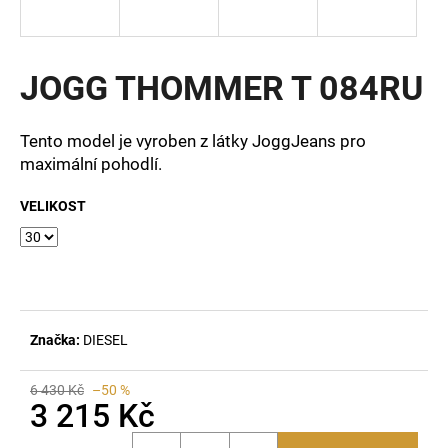
a
j
í
JOGG THOMMER T 084RU
t
?
Tento model je vyroben z látky JoggJeans pro
maximální pohodlí.
VELIKOST
HLEDAT
D
o
Značka:
DIESEL
p
o
6 430 Kč
–50 %
r
3 215 Kč
u
Měrná