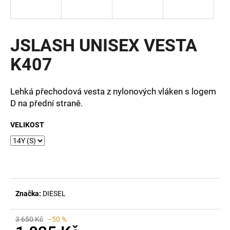
a
j
í
JSLASH UNISEX VESTA
t
K407
?
Lehká přechodová vesta z nylonových vláken s logem
D na přední straně.
HLEDAT
VELIKOST
D
o
p
Značka:
DIESEL
o
r
u
3 650 Kč
–50 %