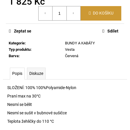
1 825 Kč
č
u
Měrná
j
DO KOŠÍKU
cena:
e
m
Zeptat se
Sdílet
e
Kategorie
:
BUNDY A KABÁTY
62162
Typ produktu
:
Vesta
POLO
Barva
:
Červená
TRIČKO
6116
2
Popis
Diskuze
690
Kč
SLOŽENÍ: 100%
100%Polyamide-Nylon
Praní max na 30
°C
Nesmí se bělit
Nesmí se sušit v bubnové sušičce
Teplota žehličky do 110 °C