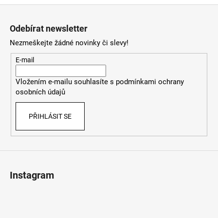
Z
á
Odebírat newsletter
p
Nezmeškejte žádné novinky či slevy!
a
t
E-mail
í
Vložením e-mailu souhlasíte s
podmínkami ochrany
osobních údajů
PŘIHLÁSIT SE
Instagram