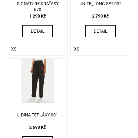
č
ů
o
SIGNATURE KRAŤASY
UNITE_LONG SET 002
u
670
d
j
1 290 Kč
2 790 Kč
u
e
m
k
DETAIL
DETAIL
e
t
ů
XS
XS
T-
NORM-
IOD
TRIČKO
96H
2
390
Kč
L-DINA TEPLÁKY 001
2 690 Kč