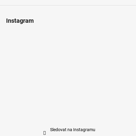
p
i
s
Instagram
u
Sledovat na Instagramu