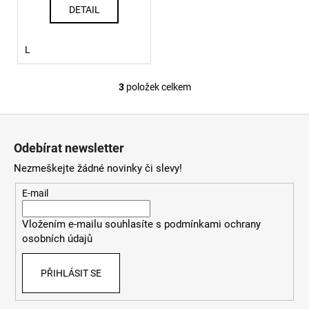
DETAIL
L
3
položek celkem
O
v
Z
l
á
á
Odebírat newsletter
d
p
a
Nezmeškejte žádné novinky či slevy!
a
c
t
E-mail
í
í
p
Vložením e-mailu souhlasíte s
podmínkami ochrany
r
osobních údajů
v
k
PŘIHLÁSIT SE
y
v
ý