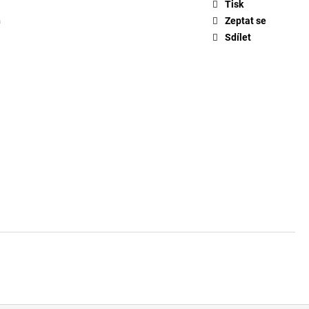
ČKO 6116
Tisk
a
Zeptat se
Sdílet