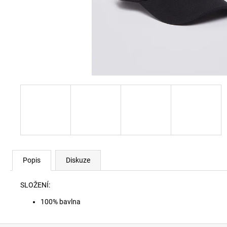
SKM-RAY-THREEPACK PONOŽKY E7694
840 Kč
Popis
Diskuze
SLOŽENÍ:
100% bavlna