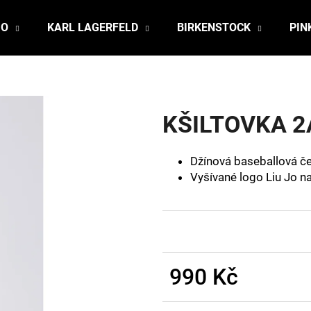
JO
KARL LAGERFELD
BIRKENSTOCK
PIN
Co potřebujete najít?
KŠILTOVKA 2
HLEDAT
Džínová baseballová č
Vyšívané logo Liu Jo n
Doporučujeme
990 Kč
Měrná
cena: