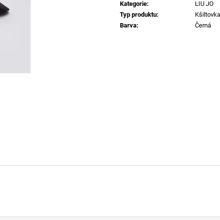
RYAN-D-CORE-3PACK TRENKY E7672
62162 POLO TRI
Kategorie
:
LIU JO
1 990 Kč
2 690 Kč
Typ produktu
:
Kšiltovk
Barva
:
Černá