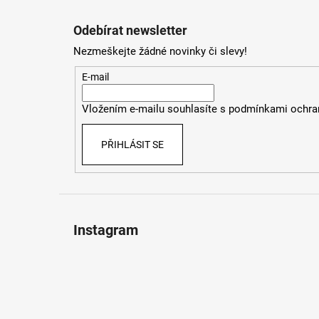
Z
á
Odebírat newsletter
p
Nezmeškejte žádné novinky či slevy!
a
t
E-mail
í
Vložením e-mailu souhlasíte s
podmínkami ochran
PŘIHLÁSIT SE
Instagram