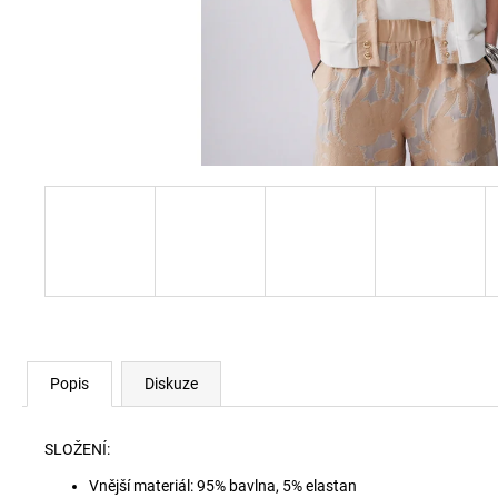
60920 LEHKÝ SVERT 6051
3 000 Kč
Popis
Diskuze
SLOŽENÍ:
Vnější materiál: 95% bavlna, 5% elastan