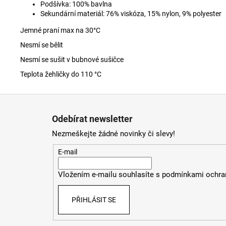
Podšívka: 100% bavlna
Sekundární materiál: 76% viskóza, 15% nylon, 9% polyester
Jemné praní max na 30
°C
Nesmí se bělit
Nesmí se sušit v bubnové sušičce
Teplota žehličky do 110 °C
Z
á
Odebírat newsletter
p
Nezmeškejte žádné novinky či slevy!
a
t
E-mail
í
Vložením e-mailu souhlasíte s
podmínkami ochran
PŘIHLÁSIT SE