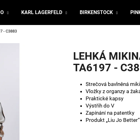
JO
KARL LAGERFELD
BIRKENSTOCK
PIN
7 - C3883
Co potřebujete najít?
LEHKÁ MIKIN
HLEDAT
TA6197 - C3
Strečová bavlněná mik
Doporučujeme
Vložky z organzy a žak
Praktické kapsy
Výstřih do V
Zapínání na patentky
Produkt „Liu Jo Better“