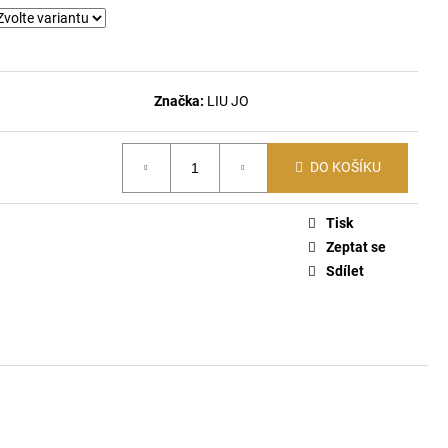
ŤASY 670
Značka:
LIU JO
DO KOŠÍKU
Tisk
Zeptat se
Sdílet