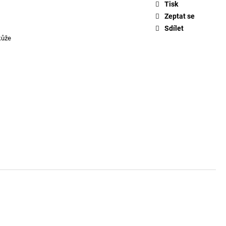
PACK PONOŽKY E7690
Tisk
Zeptat se
Sdílet
kůže