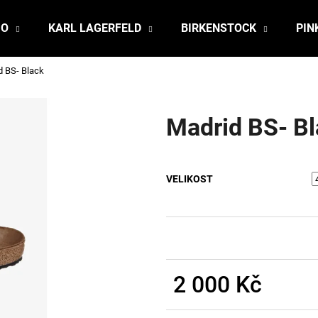
JO
KARL LAGERFELD
BIRKENSTOCK
PIN
d BS- Black
Co potřebujete najít?
Madrid BS- B
HLEDAT
VELIKOST
Doporučujeme
2 000 Kč
Měrná
cena: