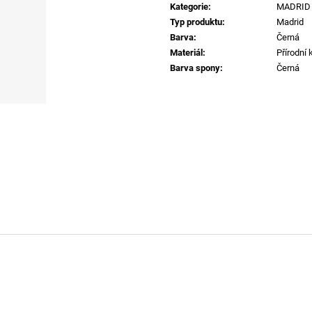
CHARM-HEART PŘIVĚSEK H3432
SKM-RAY-THREE
Kategorie
:
MADRID
1 290 Kč
840 Kč
Typ produktu
:
Madrid
Barva
:
Černá
Materiál
:
Přírodní 
Barva spony
:
Černá