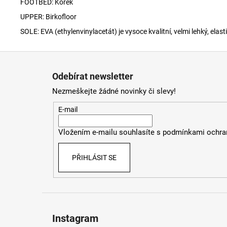
FOOTBED: Korek
UPPER: Birkofloor
SOLE: EVA (ethylenvinylacetát) je vysoce kvalitní, velmi lehký, ela
Z
á
Odebírat newsletter
p
Nezmeškejte žádné novinky či slevy!
a
t
E-mail
í
Vložením e-mailu souhlasíte s
podmínkami ochran
PŘIHLÁSIT SE
Instagram