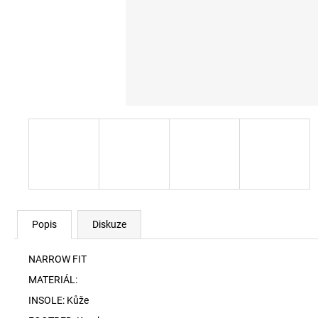
60920 LEHKÝ SVERT 6051
3 000 Kč
Popis
Diskuze
NARROW FIT
MATERIÁL:
INSOLE: Kůže