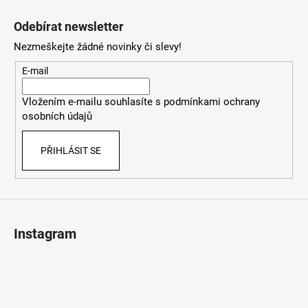
Z
á
Odebírat newsletter
p
Nezmeškejte žádné novinky či slevy!
a
t
E-mail
í
Vložením e-mailu souhlasíte s
podmínkami ochrany
osobních údajů
PŘIHLÁSIT SE
Instagram