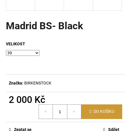
a
j
í
Madrid BS- Black
t
?
VELIKOST
HLEDAT
Značka:
BIRKENSTOCK
D
2 000 Kč
o
p
Měrná
DO KOŠÍKU
o
cena:
r
u
Zeptat se
Sdílet