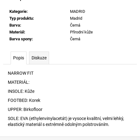
č
u
Kategorie
:
MADRID
j
Typ produktu
:
Madrid
e
Barva
:
Černá
m
Materiál
:
Přírodní kůže
e
Barva spony
:
Černá
PUNCHY-
Popis
Diskuze
D-
CORE-
3PACK
NARROW FIT
BRAZILKY
E7650
MATERIÁL:
1
INSOLE: Kůže
390
Kč
FOOTBED: Korek
UPPER: Birkofloor
SOLE: EVA (ethylenvinylacetát) je vysoce kvalitní, velmi lehký,
elastický materiál s extrémně odolným polstrováním.