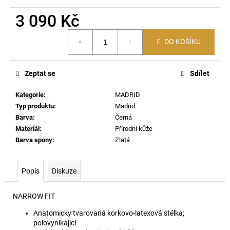
č
u
3 090 Kč
j
Měrná
e
DO KOŠÍKU
cena:
m
e
Zeptat se
Sdílet
60176
Kategorie
:
MADRID
LEHKÝ
SVERT
Typ produktu
:
Madrid
Z
Barva
:
Černá
MERINO
Materiál
:
Přírodní kůže
VLNY
5970
Barva spony
:
Zlatá
5
000
Popis
Diskuze
Kč
NARROW FIT
Anatomicky tvarovaná korkovo-latexová stélka;
polovynikající