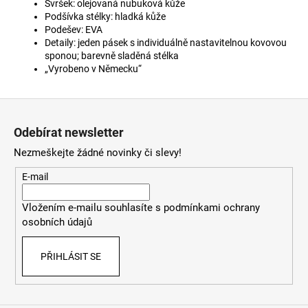
Svršek: olejovaná nubuková kůže
Podšívka stélky: hladká kůže
Podešev: EVA
Detaily: jeden pásek s individuálně nastavitelnou kovovou
sponou; barevně sladěná stélka
„Vyrobeno v Německu“
Z
á
Odebírat newsletter
p
Nezmeškejte žádné novinky či slevy!
a
t
E-mail
í
Vložením e-mailu souhlasíte s
podmínkami ochrany
osobních údajů
PŘIHLÁSIT SE