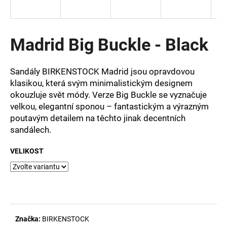
a
j
í
Madrid Big Buckle - Black
t
?
Sandály BIRKENSTOCK Madrid jsou opravdovou
klasikou, která svým minimalistickým designem
okouzluje svět módy. Verze Big Buckle se vyznačuje
velkou, elegantní sponou – fantastickým a výrazným
poutavým detailem na těchto jinak decentních
HLEDAT
sandálech.
VELIKOST
D
o
p
o
r
u
Značka:
BIRKENSTOCK