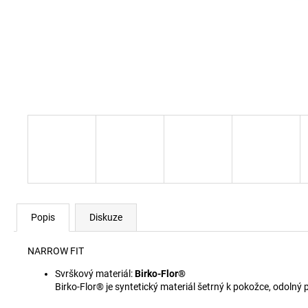
60920 LEHKÝ SVERT 6051
3 000 Kč
Popis
Diskuze
NARROW FIT
Svrškový materiál:
Birko-Flor®
Birko-Flor® je syntetický materiál šetrný k pokožce, odoln