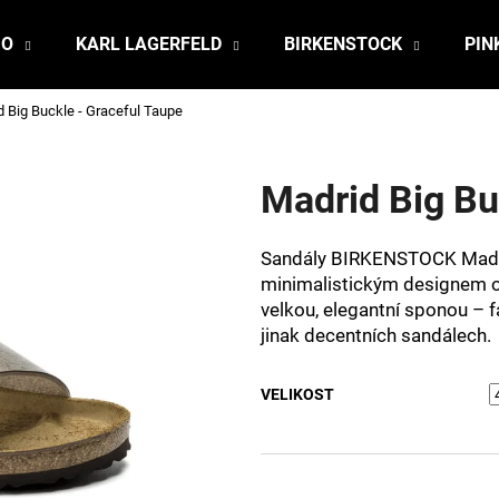
JO
KARL LAGERFELD
BIRKENSTOCK
PIN
d Big Buckle - Graceful Taupe
Co potřebujete najít?
Madrid Big Bu
HLEDAT
Sandály BIRKENSTOCK Madri
minimalistickým designem o
Doporučujeme
velkou, elegantní sponou – 
jinak decentních sandálech.
VELIKOST