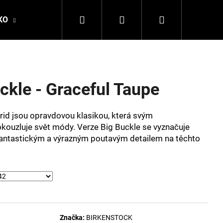
Hledat
Přihlášení
Nákupní
KO
DALE OF NORWAY
LA MARTINA
DSQ
košík
ckle - Graceful Taupe
d jsou opravdovou klasikou, která svým
kouzluje svět módy. Verze Big Buckle se vyznačuje
fantastickým a výrazným poutavým detailem na těchto
Následující
Značka:
BIRKENSTOCK