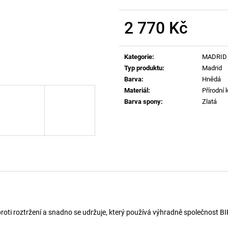
CHARM-HEART PŘIVĚSEK H3432
SKM-RAY-THREE
1 290 Kč
840 Kč
2 770 Kč
Měrná
cena:
Kategorie
:
MADRID
Typ produktu
:
Madrid
Barva
:
Hnědá
Materiál
:
Přírodní 
Barva spony
:
Zlatá
ý proti roztržení a snadno se udržuje, který používá výhradně společnost