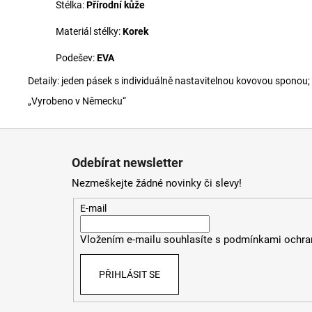
Stélka:
Přírodní kůže
Materiál stélky:
Korek
Podešev:
EVA
Detaily: jeden pásek s individuálně nastavitelnou kovovou sponou;
„Vyrobeno v Německu“
Z
á
Odebírat newsletter
p
Nezmeškejte žádné novinky či slevy!
a
t
E-mail
í
Vložením e-mailu souhlasíte s
podmínkami ochran
PŘIHLÁSIT SE