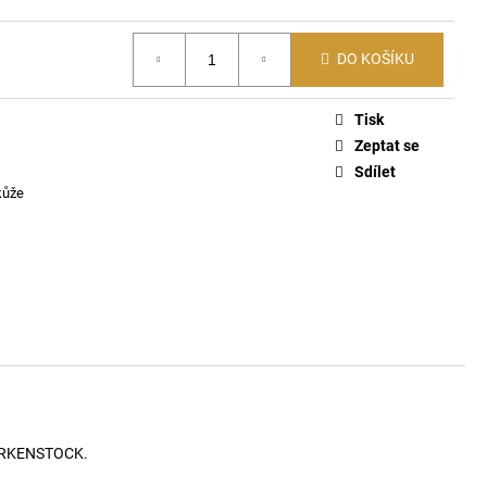
PACK PONOŽKY E7690
DO KOŠÍKU
Tisk
Zeptat se
Sdílet
kůže
 BIRKENSTOCK.