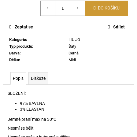
č
Měrná
u
DO KOŠÍKU
cena:
j
e
m
Zeptat se
Sdílet
e
Kategorie
:
LIU JO
Typ produktu
:
Šaty
SIGNATURE
Barva
:
Černá
KRAŤASY
Délka
:
Midi
670
1
290
Popis
Diskuze
Kč
SLOŽENÍ:
97% BAVLNA
3% ELASTAN
Jemné praní max na 30
°C
Nesmí se bělit
Nesmí se sušit v bubnové sušičce