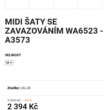
a
j
í
MIDI ŠATY SE
t
ZAVAZOVÁNÍM WA6523 -
?
A3573
VELIKOST
HLEDAT
D
o
Značka:
LIU JO
p
o
r
3 990 Kč
–40 %
2 394 Kč
u