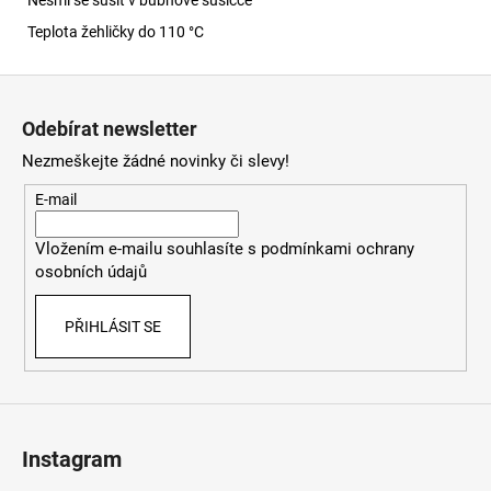
Teplota žehličky do 110 °C
Z
á
Odebírat newsletter
p
Nezmeškejte žádné novinky či slevy!
a
t
E-mail
í
Vložením e-mailu souhlasíte s
podmínkami ochrany
osobních údajů
PŘIHLÁSIT SE
Instagram