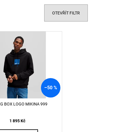
T-MIEGOR-K77 TRIČKO 9XXD
SIGNATURE KRA
1 740 Kč
1 290 Kč
OTEVŘÍT FILTR
–50 %
EG BOX LOGO MIKINA 999
1 895 Kč