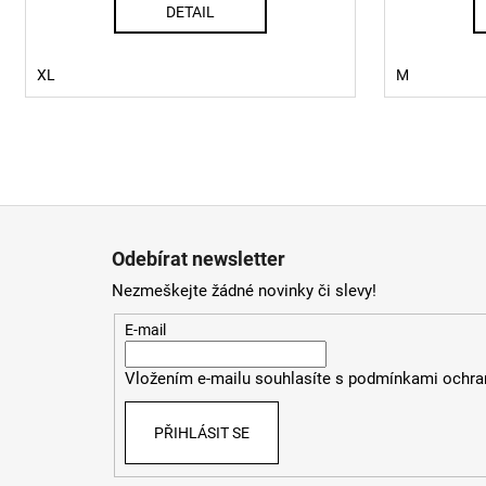
DETAIL
XL
M
Z
á
Odebírat newsletter
p
Nezmeškejte žádné novinky či slevy!
a
t
E-mail
í
Vložením e-mailu souhlasíte s
podmínkami ochran
PŘIHLÁSIT SE