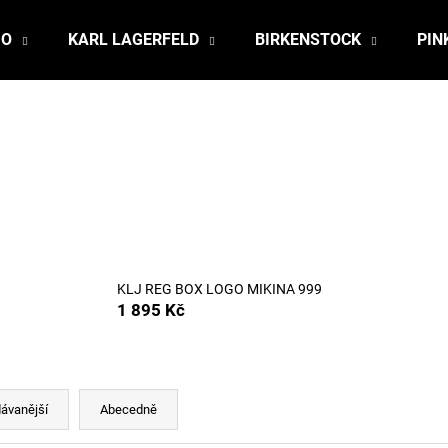
JO
KARL LAGERFELD
BIRKENSTOCK
PIN
Co potřebujete najít?
HLEDAT
Doporučujeme
KLJ REG BOX LOGO MIKINA 999
1 895 Kč
ávanější
Abecedně