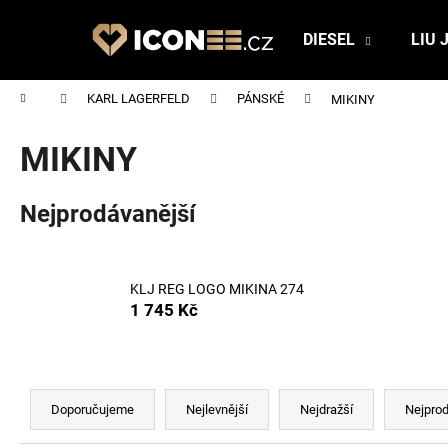
K
Přejít
na
o
DIESEL
LIU 
obsah
Zpět
Zpět
š
do
do
í
Domů
KARL LAGERFELD
PÁNSKÉ
MIKINY
obchodu
obchodu
k
MIKINY
Nejprodávanější
KLJ REG LOGO MIKINA 274
1 745 Kč
Ř
a
Doporučujeme
Nejlevnější
Nejdražší
Nejprod
z