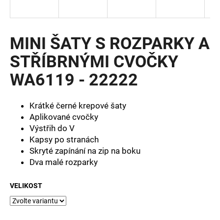
a
j
í
MINI ŠATY S ROZPARKY A
t
STŘÍBRNÝMI CVOČKY
?
WA6119 - 22222
Krátké černé krepové šaty
HLEDAT
Aplikované cvočky
Výstřih do V
Kapsy po stranách
Skryté zapínání na zip na boku
D
Dva malé rozparky
o
p
VELIKOST
o
r
u