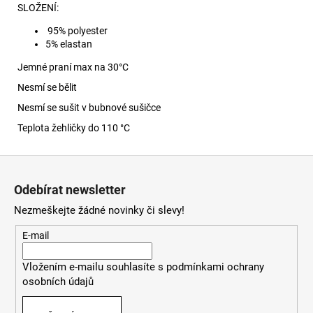
SLOŽENÍ:
95% polyester
5% elastan
Jemné praní max na 30
°C
Nesmí se bělit
Nesmí se sušit v bubnové sušičce
Teplota žehličky do 110 °C
Z
á
Odebírat newsletter
p
Nezmeškejte žádné novinky či slevy!
a
t
E-mail
í
Vložením e-mailu souhlasíte s
podmínkami ochrany
osobních údajů