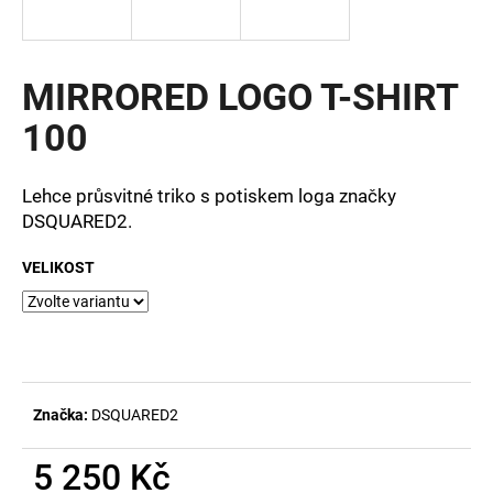
a
j
í
MIRRORED LOGO T-SHIRT
t
100
?
Lehce průsvitné triko s potiskem loga značky
DSQUARED2.
HLEDAT
VELIKOST
D
o
p
Značka:
DSQUARED2
o
r
5 250 Kč
u