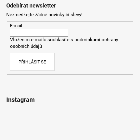
á
Odebírat newsletter
p
Nezmeškejte žádné novinky či slevy!
a
t
E-mail
í
Vložením e-mailu souhlasíte s
podmínkami ochrany
osobních údajů
PŘIHLÁSIT SE
Instagram