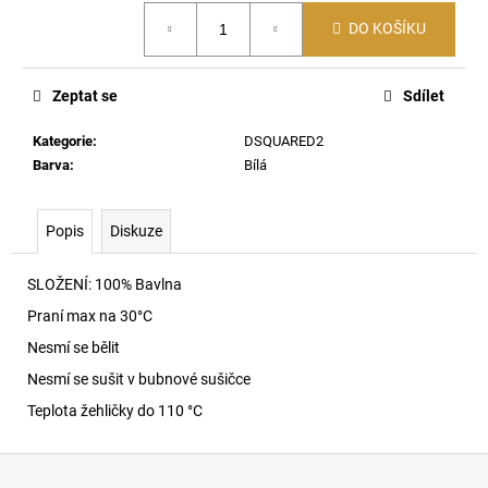
č
Měrná
u
DO KOŠÍKU
cena:
j
e
m
Zeptat se
Sdílet
e
Kategorie
:
DSQUARED2
Barva
:
Bílá
C-
BALL-
UTLT
Popis
Diskuze
KŠILTOVKA
9DV
SLOŽENÍ: 100% Bavlna
2
490
Praní max na 30
°C
Kč
Nesmí se bělit
Nesmí se sušit v bubnové sušičce
Teplota žehličky do 110 °C
Z