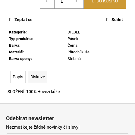
č
DO KOŠÍKU
cena:
u
j
Zeptat se
Sdílet
e
m
Kategorie
:
DIESEL
e
Typ produktu
:
Pásek
Barva
:
Černá
T-
Materiál
:
Přírodní kůže
NORM-
Barva spony
:
Stříbrná
AA1
TRIČKO
97R
Popis
Diskuze
2
590
Kč
SLOŽENÍ: 100% Hovězí kůže
Z
á
Odebírat newsletter
p
Nezmeškejte žádné novinky či slevy!
a