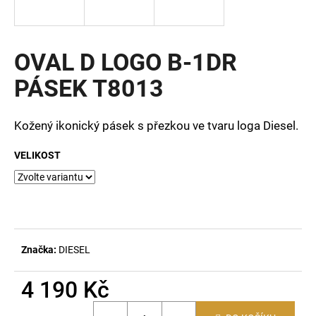
a
j
í
OVAL D LOGO B-1DR
t
PÁSEK T8013
?
Kožený ikonický pásek s přezkou ve tvaru loga Diesel.
VELIKOST
HLEDAT
D
o
Značka:
DIESEL
p
o
4 190 Kč
r
u
Měrná