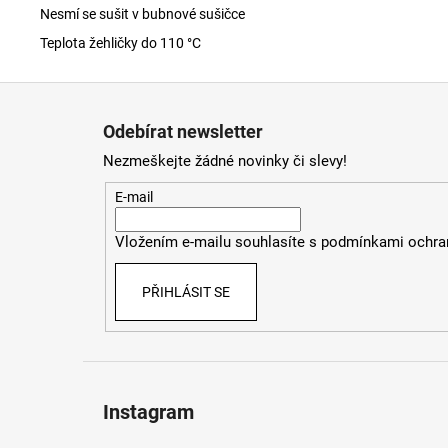
Nesmí se sušit v bubnové sušičce
Teplota žehličky do 110 °C
Z
á
Odebírat newsletter
p
Nezmeškejte žádné novinky či slevy!
a
t
E-mail
í
Vložením e-mailu souhlasíte s
podmínkami ochran
PŘIHLÁSIT SE
Instagram