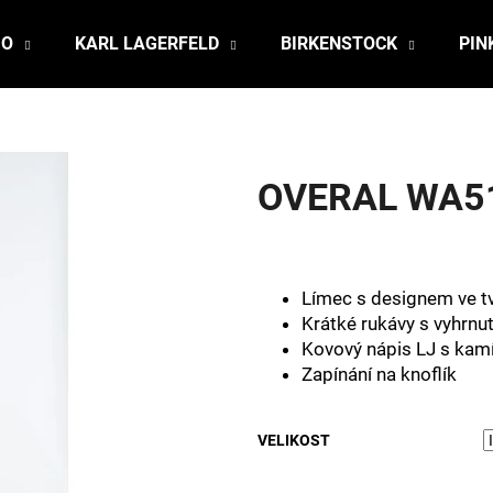
JO
KARL LAGERFELD
BIRKENSTOCK
PIN
Co potřebujete najít?
OVERAL WA51
HLEDAT
Límec s designem ve t
Doporučujeme
Krátké rukávy s vyhrnu
Kovový nápis LJ s kamí
Zapínání na knoflík
VELIKOST