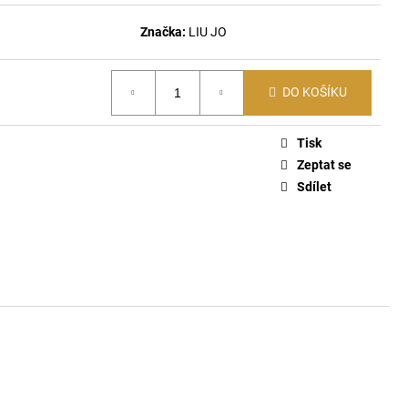
ŤASY 670
Značka:
LIU JO
DO KOŠÍKU
Tisk
Zeptat se
Sdílet