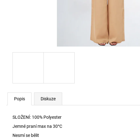
60920 LEHKÝ SVERT 6051
3 000 Kč
Popis
Diskuze
SLOŽENÍ:
100% Polyester
Jemné praní max na 30
°C
Nesmí se bělit