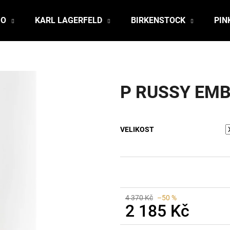
JO
KARL LAGERFELD
BIRKENSTOCK
PIN
Co potřebujete najít?
P RUSSY EM
HLEDAT
VELIKOST
Doporučujeme
4 370 Kč
–50 %
2 185 Kč
Měrná