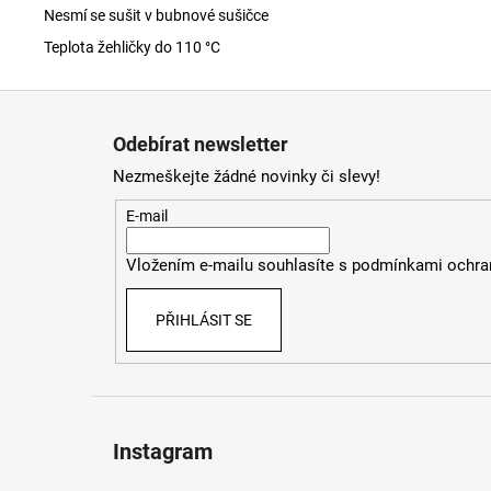
Nesmí se sušit v bubnové sušičce
Teplota žehličky do 110 °C
Z
á
Odebírat newsletter
p
Nezmeškejte žádné novinky či slevy!
a
t
E-mail
í
Vložením e-mailu souhlasíte s
podmínkami ochran
PŘIHLÁSIT SE
Instagram