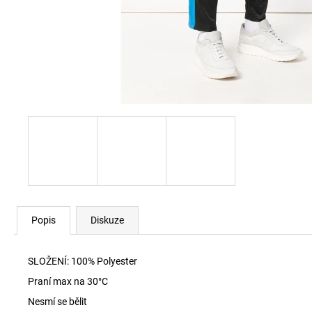
SKM-RAY-THREEPACK PONOŽKY E7694
840 Kč
Popis
Diskuze
SLOŽENÍ: 100% Polyester
Praní max na 30
°C
Nesmí se bělit