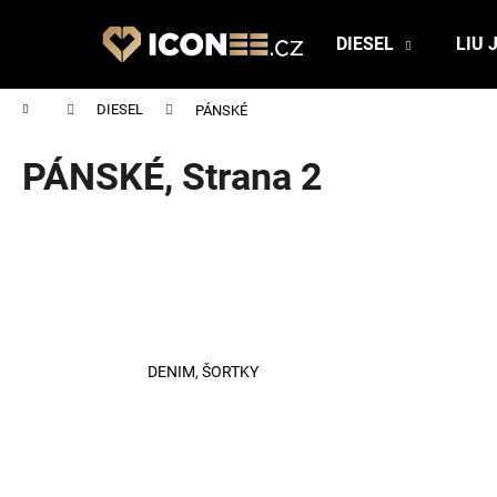
K
Přejít
na
o
DIESEL
LIU 
obsah
Zpět
Zpět
š
do
do
í
Domů
DIESEL
PÁNSKÉ
obchodu
obchodu
k
PÁNSKÉ
, Strana 2
DENIM, ŠORTKY