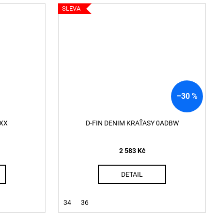
SLEVA
–30 %
XX
D-FIN DENIM KRAŤASY 0ADBW
2 583 Kč
DETAIL
34
36