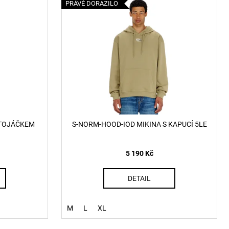
PRÁVĚ DORAZILO
 STOJÁČKEM
S-NORM-HOOD-IOD MIKINA S KAPUCÍ 5LE
5 190 Kč
DETAIL
M
L
XL