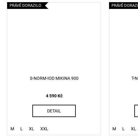
PRÁVĚ DORAZILO
PRÁVĚ DORAZ
S-NORM-IOD MIKINA 900
T-
4 590 Kč
DETAIL
M
L
XL
XXL
M
L
XL