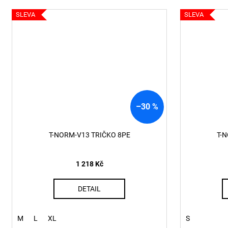
SLEVA
SLEVA
–30 %
T-NORM-V13 TRIČKO 8PE
T-
1 218 Kč
DETAIL
M
L
XL
S