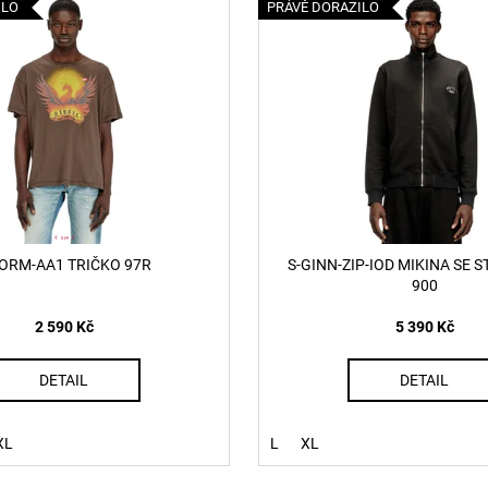
ILO
PRÁVĚ DORAZILO
NORM-AA1 TRIČKO 97R
S-GINN-ZIP-IOD MIKINA SE
900
2 590 Kč
5 390 Kč
DETAIL
DETAIL
XL
L
XL