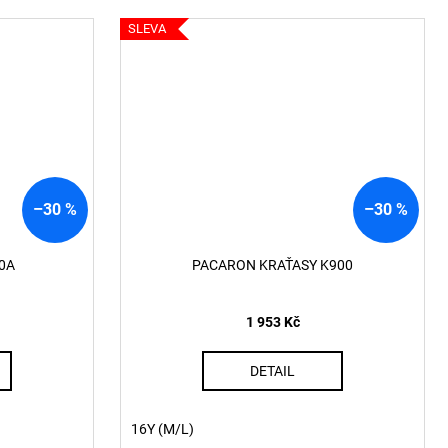
SLEVA
–30 %
–30 %
0A
PACARON KRAŤASY K900
1 953 Kč
DETAIL
16Y (M/L)