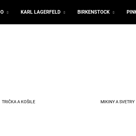
JO
KARL LAGERFELD
BIRKENSTOCK
PIN
Co potřebujete najít?
HLEDAT
Doporučujeme
TRIČKA A KOŠILE
MIKINY A SVETRY