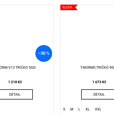
SLEVA
–30 %
NORM-V13 TRIČKO 5GD
T-NORMS TRIČKO 90
1 218 Kč
1 673 Kč
DETAIL
DETAIL
S
M
L
XL
XXL