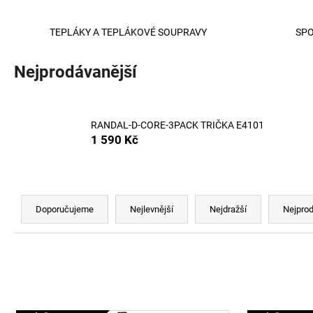
SKM-RAY-THREEPACK PONOŽKY E7694
840 Kč
TEPLÁKY A TEPLÁKOVÉ SOUPRAVY
SPO
Nejprodávanější
RANDAL-D-CORE-3PACK TRIČKA E4101
1 590 Kč
Ř
a
Doporučujeme
Nejlevnější
Nejdražší
Nejprod
z
e
n
í
p
V