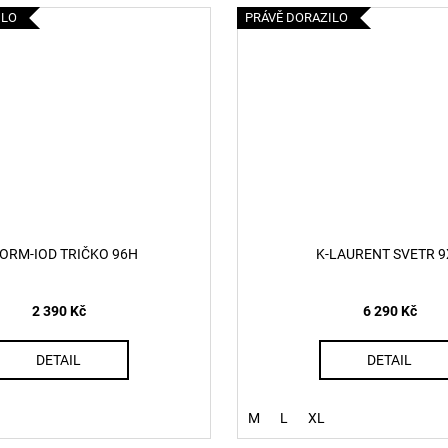
ILO
PRÁVĚ DORAZILO
NORM-IOD TRIČKO 96H
K-LAURENT SVETR 9
2 390 Kč
6 290 Kč
DETAIL
DETAIL
M
L
XL