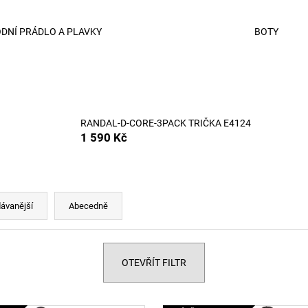
RYAN-D-CORE-3PACK TRENKY E7672
62162 POLO TRI
1 990 Kč
2 690 Kč
DNÍ PRÁDLO A PLAVKY
BOTY
RANDAL-D-CORE-3PACK TRIČKA E4124
1 590 Kč
ávanější
Abecedně
OTEVŘÍT FILTR