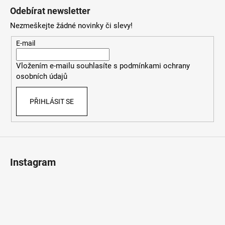
á
Odebírat newsletter
p
Nezmeškejte žádné novinky či slevy!
a
t
E-mail
í
Vložením e-mailu souhlasíte s
podmínkami ochrany
osobních údajů
PŘIHLÁSIT SE
Instagram