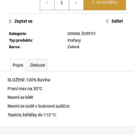
č
DO KOŠÍKU
cena:
u
j
e
Zeptat se
Sdílet
m
e
Kategorie
:
DENIM, ŠORTKY
Typ produktu
:
Kraťasy
Barva
:
Zelená
MADRID
BIG
BUCKLE
Popis
Diskuze
EVA
-
FONDANT
SLOŽENÍ: 100% Bavlna
PINK
Praní max na 30
°C
1
400
Nesmí se bělit
Kč
Nesmí se sušit v bubnové sušičce
Teplota žehličky do 110 °C
Z