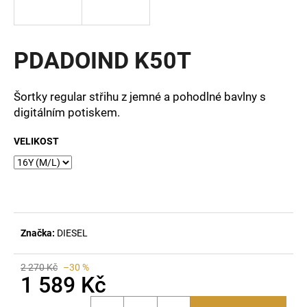
a
j
í
PDADOIND K50T
t
?
Šortky regular střihu z jemné a pohodlné bavlny s
digitálním potiskem.
VELIKOST
HLEDAT
D
o
Značka:
DIESEL
p
o
2 270 Kč
–30 %
r
1 589 Kč
u
Měrná