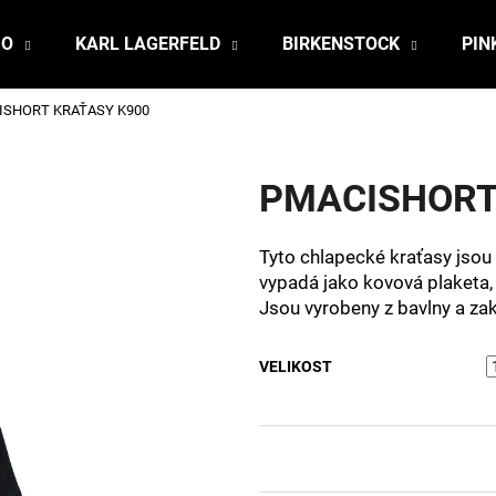
JO
KARL LAGERFELD
BIRKENSTOCK
PIN
ISHORT KRAŤASY K900
Co potřebujete najít?
PMACISHORT
HLEDAT
Tyto chlapecké kraťasy jsou
vypadá jako kovová plaketa, 
Doporučujeme
Jsou vyrobeny z bavlny a za
VELIKOST