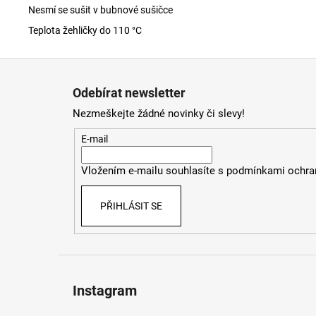
Nesmí se sušit v bubnové sušičce
Teplota žehličky do 110 °C
Z
á
Odebírat newsletter
p
Nezmeškejte žádné novinky či slevy!
a
t
E-mail
í
Vložením e-mailu souhlasíte s
podmínkami ochran
PŘIHLÁSIT SE
Instagram