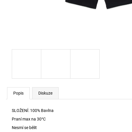
SKM-RAY-THREEPACK PONOŽKY E7694
840 Kč
Popis
Diskuze
SLOŽENÍ: 100% Bavlna
Praní max na 30
°C
Nesmí se bělit