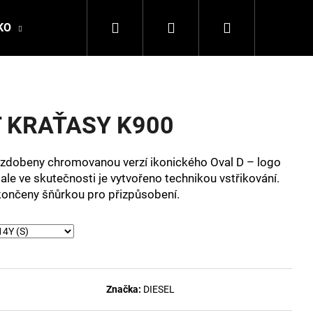
Hledat
Přihlášení
Nákupní
KO
DALE OF NORWAY
LA MARTINA
DSQ
košík
 KRAŤASY K900
 zdobeny chromovanou verzí ikonického Oval D – logo
ale ve skutečnosti je vytvořeno technikou vstřikování.
končeny šňůrkou pro přizpůsobení.
Následující
Značka:
DIESEL