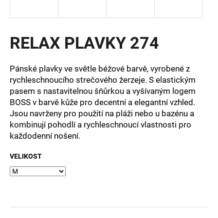
a
j
í
RELAX PLAVKY 274
t
?
Pánské plavky ve světle béžové barvě, vyrobené z
rychleschnoucího strečového žerzeje. S elastickým
pasem s nastavitelnou šňůrkou a vyšívaným logem
BOSS v barvě kůže pro decentní a elegantní vzhled.
Jsou navrženy pro použití na pláži nebo u bazénu a
HLEDAT
kombinují pohodlí a rychleschnoucí vlastnosti pro
každodenní nošení.
D
VELIKOST
o
p
o
r
u