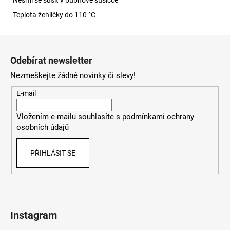
Teplota žehličky do 110 °C
Z
á
Odebírat newsletter
p
Nezmeškejte žádné novinky či slevy!
a
t
E-mail
í
Vložením e-mailu souhlasíte s
podmínkami ochrany
osobních údajů
PŘIHLÁSIT SE
Instagram