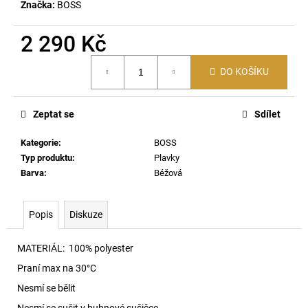
č
Značka:
BOSS
u
j
2 290 Kč
e
m
Měrná
DO KOŠÍKU
cena:
e
Zeptat se
Sdílet
DAMIEN-
D-
POP-
Kategorie
:
BOSS
3PACK-
Typ produktu
:
Plavky
40
Barva
:
Béžová
BOXERKY
E7658
1
Popis
Diskuze
290
Kč
MATERIÁL:
100% polyester
Praní max na 30
°C
Nesmí se bělit
Nesmí se sušit v bubnové sušičce