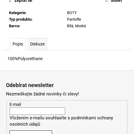
č
Zeptat se
Sdílet
u
Kategorie
:
BOTY
j
Typ produktu
:
Pantofle
e
Barva
:
Bílá, Modrá
m
e
Popis
Diskuze
60920
LEHKÝ
100%Polyurethane
SVERT
6051
Z
3
000
á
Odebírat newsletter
Kč
p
Nezmeškejte žádné novinky či slevy!
a
t
E-mail
í
Vložením e-mailu souhlasíte s
podmínkami ochrany
osobních údajů