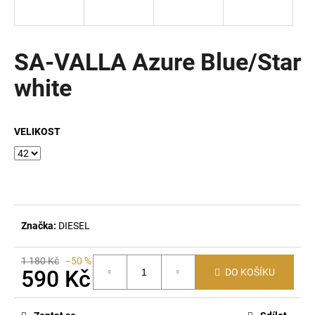
a
j
í
SA-VALLA Azure Blue/Star
t
white
?
VELIKOST
HLEDAT
D
Značka:
DIESEL
o
p
1 180 Kč
–50 %
o
590 Kč
DO KOŠÍKU
r
Měrná
u
cena: