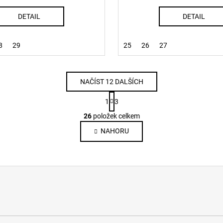
DETAIL
DETAIL
8
29
25
26
27
NAČÍST 12 DALŠÍCH
S
1
3
t
O
r
26
položek celkem
v
á
NAHORU
l
n
k
á
o
d
v
a
á
c
n
í
í
p
r
v