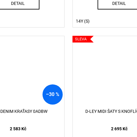
DETAIL
DETAIL
14Y (S)
SLEVA
–30 %
N DENIM KRAŤASY 0ADBW
D-LEY MIDI ŠATY S KNOFL
2 583 Kč
2 695 Kč