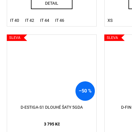
DETAIL
IT 40
IT 42
IT 44
IT 46
XS
SLEVA
SLEVA
–50 %
D-ESTIGA-S1 DLOUHÉ ŠATY 5GDA
D-FI
3 795 Kč