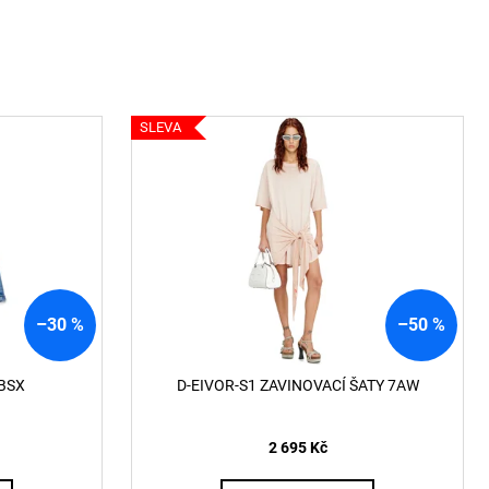
ČKO 6116
SLEVA
–30 %
–50 %
BSX
D-EIVOR-S1 ZAVINOVACÍ ŠATY 7AW
2 695 Kč