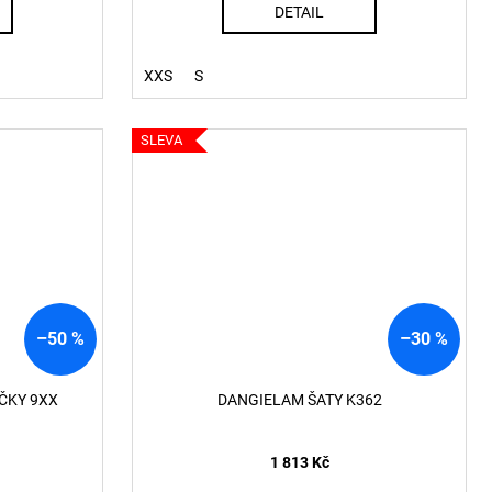
DETAIL
XXS
S
SLEVA
–50 %
–30 %
ÍČKY 9XX
DANGIELAM ŠATY K362
1 813 Kč