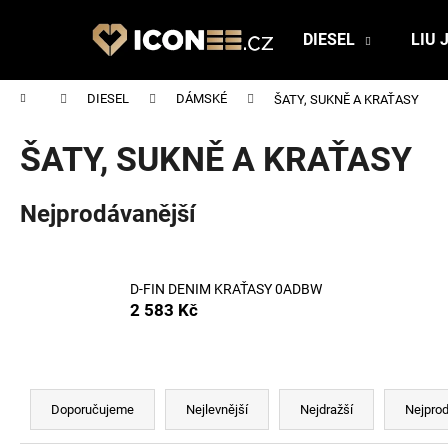
K
Přejít
na
o
DIESEL
LIU 
obsah
Zpět
Zpět
š
do
do
í
Domů
DIESEL
DÁMSKÉ
ŠATY, SUKNĚ A KRAŤASY
obchodu
obchodu
k
ŠATY, SUKNĚ A KRAŤASY
Nejprodávanější
D-FIN DENIM KRAŤASY 0ADBW
2 583 Kč
Ř
a
Doporučujeme
Nejlevnější
Nejdražší
Nejprod
z