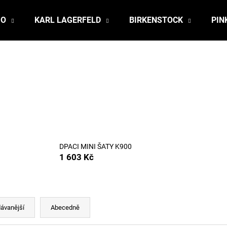
JO
KARL LAGERFELD
BIRKENSTOCK
PIN
Co potřebujete najít?
HLEDAT
Doporučujeme
DPACI MINI ŠATY K900
1 603 Kč
ávanější
Abecedně