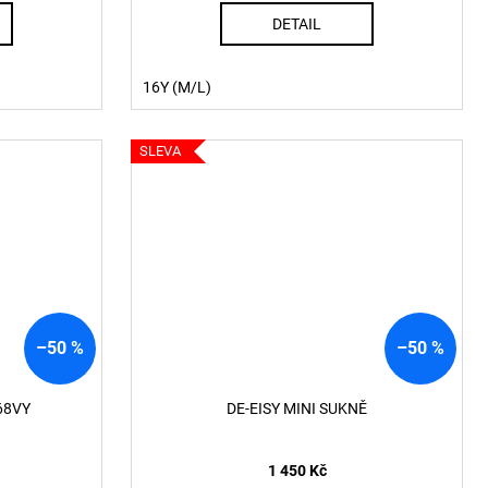
DETAIL
16Y (M/L)
SLEVA
–50 %
–50 %
68VY
DE-EISY MINI SUKNĚ
1 450 Kč