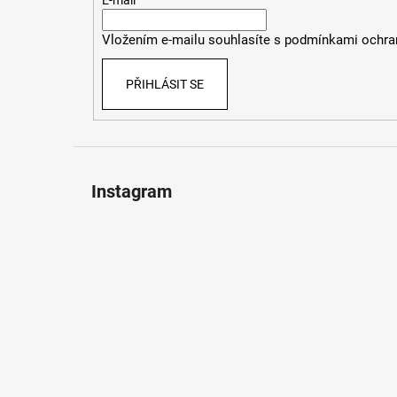
t
E-mail
í
Vložením e-mailu souhlasíte s
podmínkami ochran
PŘIHLÁSIT SE
Instagram