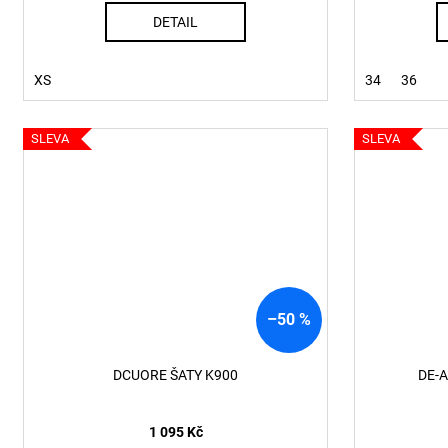
DETAIL
XS
34
36
SLEVA
SLEVA
–50 %
DCUORE ŠATY K900
DE-
1 095 Kč