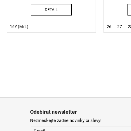
DETAIL
16Y (M/L)
26
27
2
Z
á
Odebírat newsletter
p
Nezmeškejte žádné novinky či slevy!
a