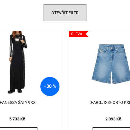
RYAN-D-CORE-3PACK TRENKY E7672
62162 POLO TRI
1 990 Kč
2 690 Kč
OTEVŘÍT FILTR
SLEVA
–30 %
D-ANESSA ŠATY 9XX
D-ARGJX-SHORT-J KX
5 733 Kč
2 093 Kč