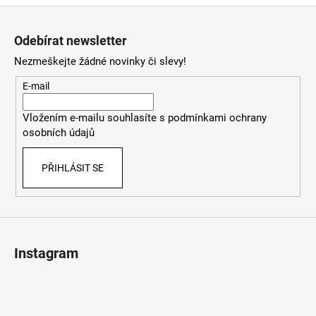
Z
á
Odebírat newsletter
p
Nezmeškejte žádné novinky či slevy!
a
t
E-mail
í
Vložením e-mailu souhlasíte s
podmínkami ochrany
osobních údajů
PŘIHLÁSIT SE
Instagram