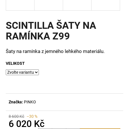
a
j
í
SCINTILLA ŠATY NA
t
RAMÍNKA Z99
?
Šaty na ramínka z jemného lehkého materiálu.
VELIKOST
HLEDAT
D
o
Značka:
PINKO
p
o
r
8 600 Kč
–30 %
6 020 Kč
u