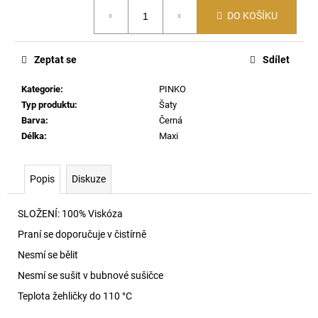
č
Měrná
u
DO KOŠÍKU
cena:
j
e
Zeptat se
Sdílet
m
e
Kategorie
:
PINKO
Typ produktu
:
Šaty
Barva
:
Černá
SKM-
D-
Délka
:
Maxi
TENNIS-
CREW-
17,5
Popis
Diskuze
PONOŽKY
E7695
690
SLOŽENÍ:
100% Viskóza
Kč
Praní se doporučuje v čistírně
Nesmí se bělit
Nesmí se sušit v bubnové sušičce
Teplota žehličky do 110 °C