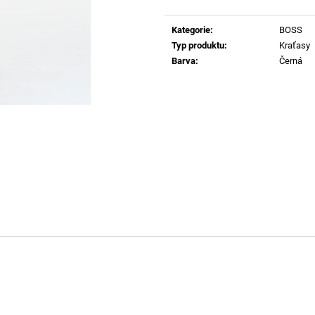
T-MIEGOR-K77 TRIČKO 9XXD
SIGNATURE KRA
Měrná
cena:
1 740 Kč
1 290 Kč
Kategorie
:
BOSS
Typ produktu
:
Kraťasy
Barva
:
Černá