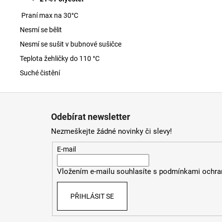
Praní max na 30
°C
Nesmí se bělit
Nesmí se sušit v bubnové sušičce
Teplota žehličky do 110 °C
Suché čistění
Z
á
Odebírat newsletter
p
Nezmeškejte žádné novinky či slevy!
a
t
E-mail
í
Vložením e-mailu souhlasíte s
podmínkami ochran
PŘIHLÁSIT SE