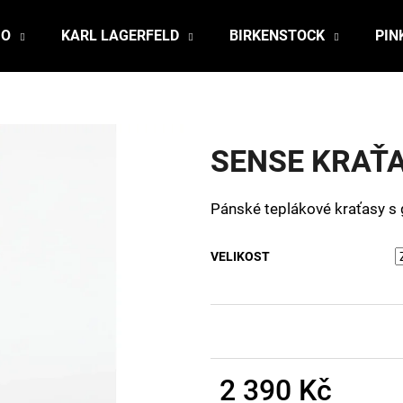
JO
KARL LAGERFELD
BIRKENSTOCK
PIN
Co potřebujete najít?
SENSE KRAŤA
HLEDAT
Pánské teplákové kraťasy s
Doporučujeme
VELIKOST
2 390 Kč