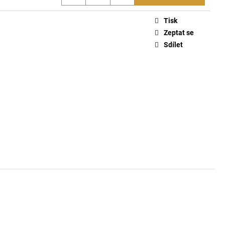
ŤASY 670
Tisk
Zeptat se
Sdílet