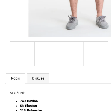
60920 LEHKÝ SVERT 6051
3 000 Kč
Popis
Diskuze
SLOŽENÍ:
74% Bavlna
5% Elastan
21% Polyester