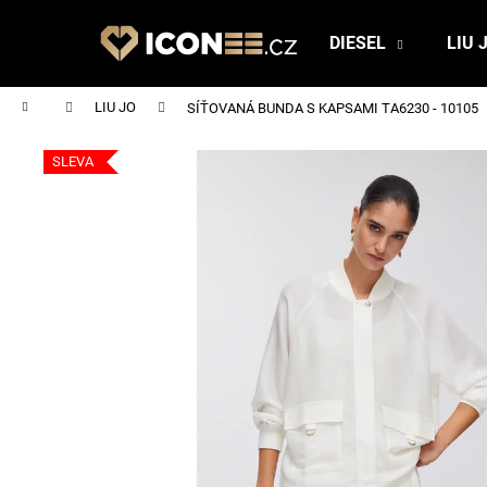
K
Přejít
na
o
DIESEL
LIU 
obsah
Zpět
Zpět
š
do
do
í
Domů
LIU JO
SÍŤOVANÁ BUNDA S KAPSAMI TA6230 - 10105
obchodu
obchodu
k
SLEVA