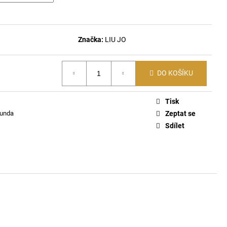
ČKO 6116
Značka:
LIU JO
DO KOŠÍKU
Tisk
bunda
Zeptat se
Sdílet