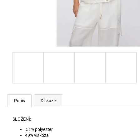
SKM-RAY-THREEPACK PONOŽKY E7694
840 Kč
Popis
Diskuze
SLOŽENÍ:
51% polyester
49% viskóza