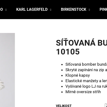
JO
KARL LAGERFELD
BIRKENSTOCK
PIN
Co potřebujete najít?
SÍŤOVANÁ BU
HLEDAT
10105
Síťovaná bomber bund
Doporučujeme
Skryté zapínání na zip a
Klopné kapsy
Elastické manžety a l
Vyšívané logo LJ na ru
Mírně oversize střih
VELIKOST