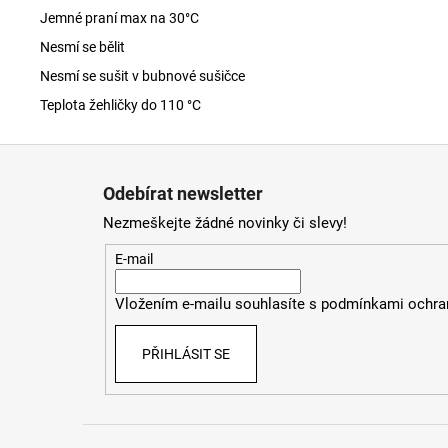
Jemné praní max na 30
°C
Nesmí se bělit
Nesmí se sušit v bubnové sušičce
Teplota žehličky do 110 °C
Z
á
Odebírat newsletter
p
Nezmeškejte žádné novinky či slevy!
a
t
E-mail
í
Vložením e-mailu souhlasíte s
podmínkami ochran
PŘIHLÁSIT SE