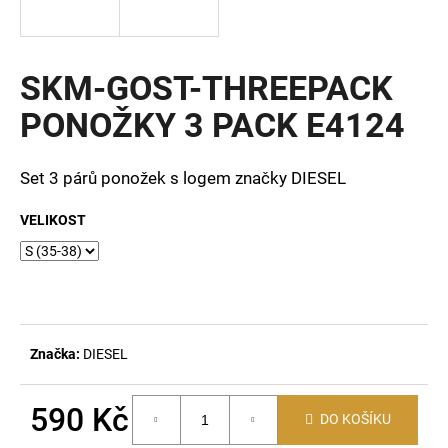
a
j
í
SKM-GOST-THREEPACK
t
PONOŽKY 3 PACK E4124
?
Set 3 párů ponožek s logem značky DIESEL
VELIKOST
HLEDAT
D
o
Značka:
DIESEL
p
o
r
590 Kč
DO KOŠÍKU
u
Měrná