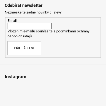
á
Odebírat newsletter
p
Nezmeškejte žádné novinky či slevy!
a
t
E-mail
í
Vložením e-mailu souhlasíte s
podmínkami ochrany
osobních údajů
PŘIHLÁSIT SE
Instagram