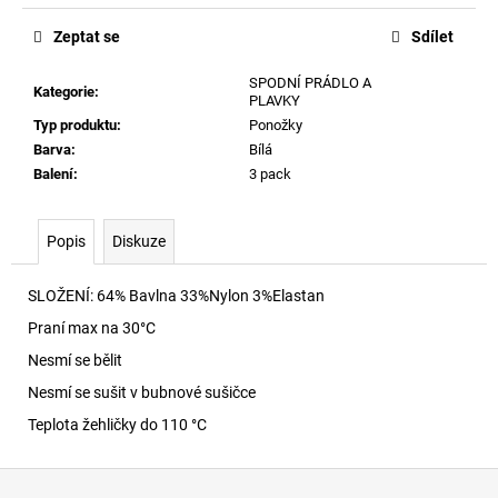
č
cena:
u
Zeptat se
Sdílet
j
e
SPODNÍ PRÁDLO A
Kategorie
:
m
PLAVKY
e
Typ produktu
:
Ponožky
Barva
:
Bílá
Balení
:
3 pack
T-
MIEGOR-
K77
Popis
Diskuze
TRIČKO
9XXD
1
SLOŽENÍ: 64% Bavlna 33%Nylon 3%Elastan
740
Praní max na 30
°C
Kč
Nesmí se bělit
Nesmí se sušit v bubnové sušičce
Teplota žehličky do 110 °C
Z