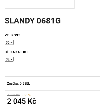
a
j
í
SLANDY 0681G
t
?
VELIKOST
DÉLKA KALHOT
HLEDAT
D
o
Značka:
DIESEL
p
o
r
4 090 Kč
–50 %
2 045 Kč
u