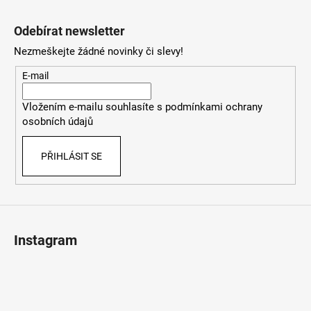
Z
á
Odebírat newsletter
p
Nezmeškejte žádné novinky či slevy!
a
t
E-mail
í
Vložením e-mailu souhlasíte s
podmínkami ochrany
osobních údajů
PŘIHLÁSIT SE
Instagram