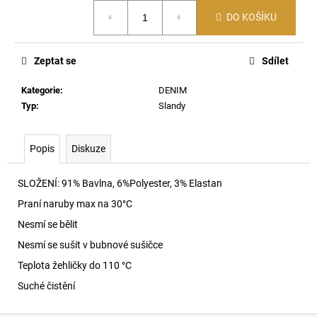
č
Měrná
u
DO KOŠÍKU
cena:
j
e
Zeptat se
Sdílet
m
e
Kategorie
:
DENIM
Typ
:
Slandy
T-
NORM-
AA1
Popis
Diskuze
TRIČKO
97R
SLOŽENÍ: 91% Bavlna, 6%Polyester, 3% Elastan
2
590
Praní naruby max na 30
°C
Kč
Nesmí se bělit
Nesmí se sušit v bubnové sušičce
Teplota žehličky do 110 °C
Suché čistění