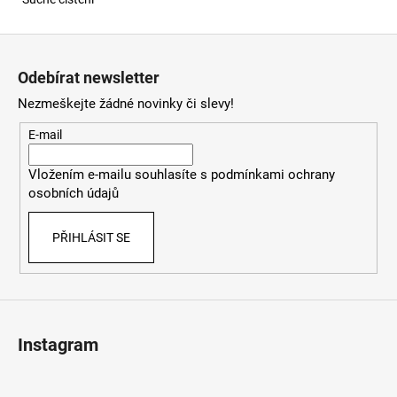
Z
á
Odebírat newsletter
p
Nezmeškejte žádné novinky či slevy!
a
t
E-mail
í
Vložením e-mailu souhlasíte s
podmínkami ochrany
osobních údajů
PŘIHLÁSIT SE
Instagram