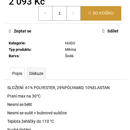
2 093 Kč
č
u
Měrná
j
DO KOŠÍKU
cena:
e
m
Zeptat se
Sdílet
e
Kategorie
:
HUGO
SKM-
Typ produktu
:
Mikina
D-
Barva
:
Šedá
TENNIS-
CREW-
17,5
Popis
Diskuze
PONOŽKY
E7695
690
SLOŽENÍ: 61% POLYESTER, 29%POLYAMID, 10%ELASTAN
Kč
Praní max na 30
°C
Nesmí se bělit
Nesmí se sušit v bubnové sušičce
Teplota žehličky do 110 °C
Suché čistění