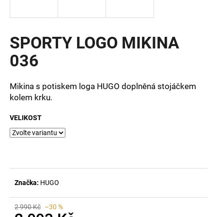
a
j
í
SPORTY LOGO MIKINA
t
036
?
Mikina s potiskem loga HUGO doplněná stojáčkem
kolem krku.
HLEDAT
VELIKOST
D
o
p
Značka:
HUGO
o
r
u
2 990 Kč
–30 %