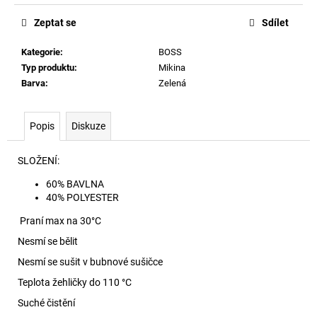
č
u
Zeptat se
Sdílet
j
e
Kategorie
:
BOSS
m
Typ produktu
:
Mikina
e
Barva
:
Zelená
DAMIEN-
Popis
Diskuze
DNM-
A-
3PACK
SLOŽENÍ:
BOXERKY
E7665
60% BAVLNA
40% POLYESTER
1
390
Praní max na 30
°C
Kč
Nesmí se bělit
Nesmí se sušit v bubnové sušičce
Teplota žehličky do 110 °C
Suché čistění