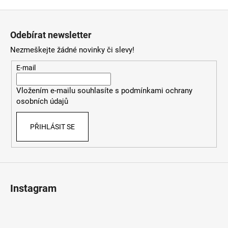
Z
á
Odebírat newsletter
p
Nezmeškejte žádné novinky či slevy!
a
t
E-mail
í
Vložením e-mailu souhlasíte s
podmínkami ochrany
osobních údajů
PŘIHLÁSIT SE
Instagram