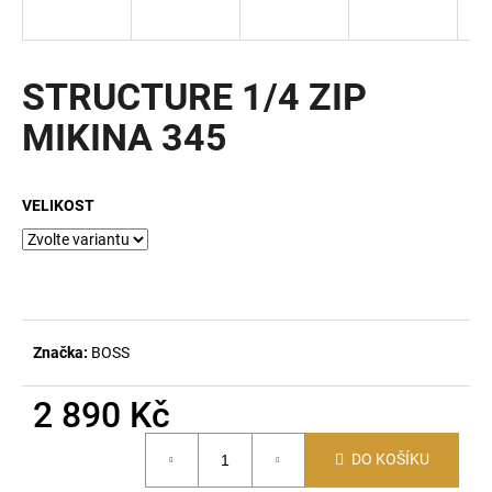
a
j
í
STRUCTURE 1/4 ZIP
t
MIKINA 345
?
VELIKOST
HLEDAT
D
Značka:
BOSS
o
p
2 890 Kč
o
Měrná
r
DO KOŠÍKU
cena:
u