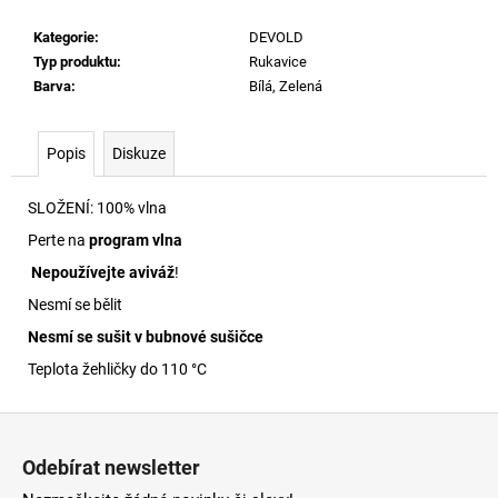
č
u
Kategorie
:
DEVOLD
j
Typ produktu
:
Rukavice
e
Barva
:
Bílá, Zelená
m
e
Popis
Diskuze
SKM-
SLOŽENÍ:
100% vlna
RAY-
THREEPACK
Perte na
program vlna
PONOŽKY
E7690
Nepoužívejte aviváž
!
840
Nesmí se bělit
Kč
Nesmí se sušit v bubnové sušičce
Teplota žehličky do 110 °C
Z
á
Odebírat newsletter
p