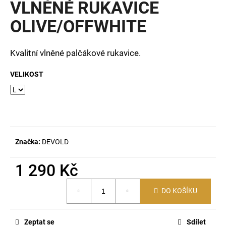
VLNĚNÉ RUKAVICE
a
OLIVE/OFFWHITE
j
í
t
Kvalitní vlněné palčákové rukavice.
?
VELIKOST
HLEDAT
Značka:
DEVOLD
D
1 290 Kč
o
p
Měrná
DO KOŠÍKU
cena:
o
r
u
Zeptat se
Sdílet