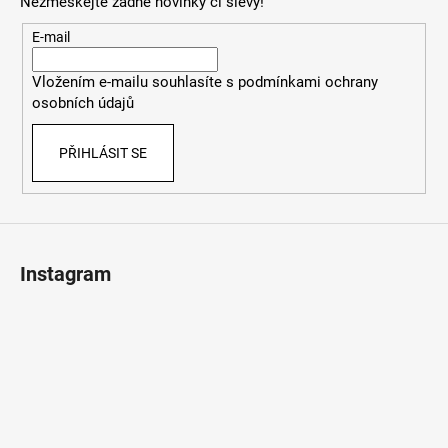
Nezmeškejte žádné novinky či slevy!
a
t
E-mail
í
Vložením e-mailu souhlasíte s
podmínkami ochrany
osobních údajů
PŘIHLÁSIT SE
Instagram