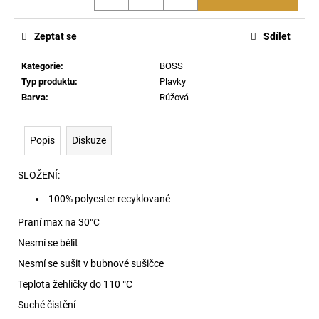
č
u
j
Zeptat se
Sdílet
e
m
Kategorie
:
BOSS
e
Typ produktu
:
Plavky
Barva
:
Růžová
1979
SLEENKER
Popis
Diskuze
0KBBE
5
SLOŽENÍ:
390
Kč
100% polyester recyklované
Praní max na 30
°C
Nesmí se bělit
Nesmí se sušit v bubnové sušičce
Teplota žehličky do 110 °C
Suché čistění