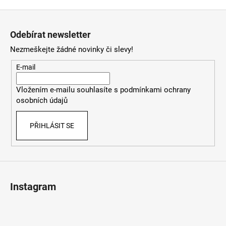
Z
á
Odebírat newsletter
p
Nezmeškejte žádné novinky či slevy!
a
t
E-mail
í
Vložením e-mailu souhlasíte s
podmínkami ochrany
osobních údajů
PŘIHLÁSIT SE
Instagram