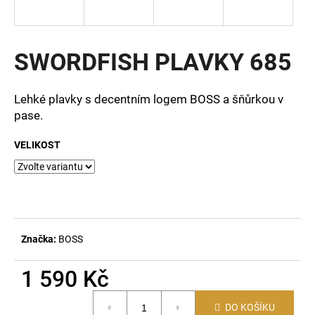
a
j
í
SWORDFISH PLAVKY 685
t
?
Lehké plavky s decentním logem BOSS a šňůrkou v
pase.
VELIKOST
HLEDAT
D
o
Značka:
BOSS
p
o
1 590 Kč
r
Měrná
u
DO KOŠÍKU
cena: