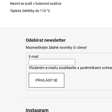
Nesmí se sušit v bubnové sušičce
Teplota žehličky do 110 °C
Z
á
Odebírat newsletter
p
Nezmeškejte žádné novinky či slevy!
a
t
E-mail
í
Vložením e-mailu souhlasíte s
podmínkami ochran
PŘIHLÁSIT SE
Instagram