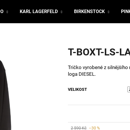
JO
KARL LAGERFELD
BIRKENSTOCK
PIN
Co potřebujete najít?
T-BOXT-LS-L
HLEDAT
Tričko vyrobené z silnějšího
loga DIESEL.
Doporučujeme
VELIKOST
2 590 Kč
–30 %