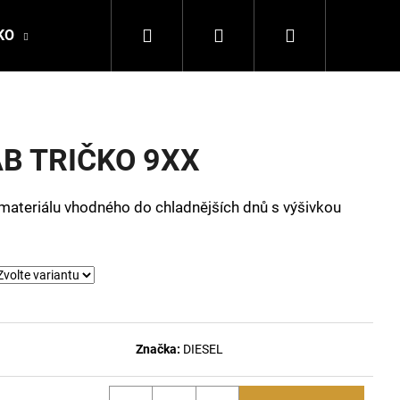
Hledat
Přihlášení
Nákupní
KO
DALE OF NORWAY
LA MARTINA
DSQ
košík
AB TRIČKO 9XX
 materiálu vhodného do chladnějších dnů s výšivkou
Následující
Značka:
DIESEL