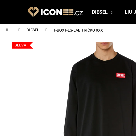
K
Přejít
na
o
DIESEL
LIU 
obsah
Zpět
Zpět
š
do
do
í
Domů
DIESEL
T-BOXT-LS-LAB TRIČKO 9XX
obchodu
obchodu
k
SLEVA