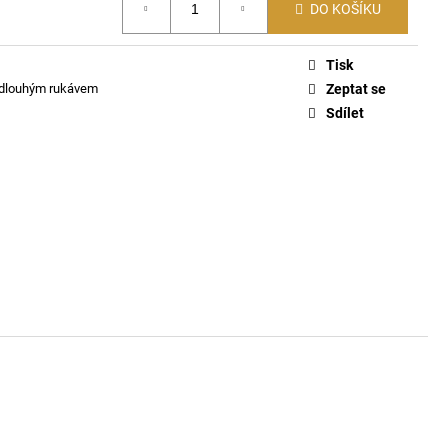
ČKO 6116
DO KOŠÍKU
Tisk
 dlouhým rukávem
Zeptat se
Sdílet