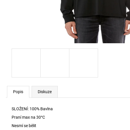
SKM-RAY-THREEPACK PONOŽKY E7694
840 Kč
Popis
Diskuze
SLOŽENÍ: 100% Bavlna
Praní max na 30
°C
Nesmí se bělit