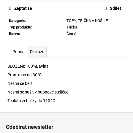
č
u
Zeptat se
Sdílet
j
e
Kategorie
:
TOPY, TRIČKA A KOŠILE
m
Typ produktu
:
Trička
e
Barva
:
Černá
60920
Popis
Diskuze
LEHKÝ
SVERT
6051
SLOŽENÍ: 100%Bavlna
3
Praní max na 30
°C
000
Nesmí se bělit
Kč
Nesmí se sušit v bubnové sušičce
Teplota žehličky do 110 °C
Z
á
Odebírat newsletter
p