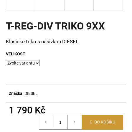
a
j
í
T-REG-DIV TRIKO 9XX
t
?
Klasické triko s nášivkou DIESEL.
VELIKOST
HLEDAT
D
Značka:
DIESEL
o
p
1 790 Kč
o
Měrná
r
DO KOŠÍKU
cena:
u