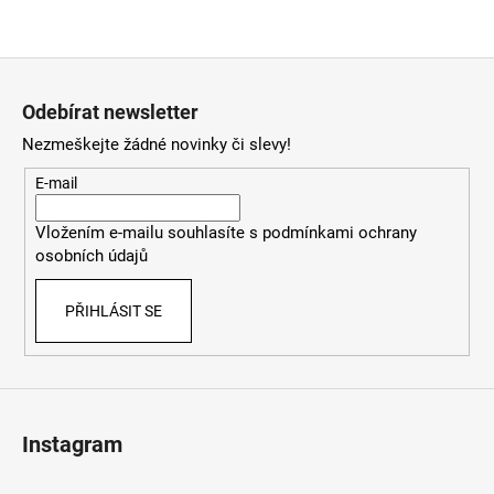
Z
á
Odebírat newsletter
p
Nezmeškejte žádné novinky či slevy!
a
t
E-mail
í
Vložením e-mailu souhlasíte s
podmínkami ochrany
osobních údajů
PŘIHLÁSIT SE
Instagram