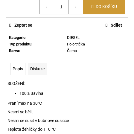
č
Měrná
u
DO KOŠÍKU
cena:
j
e
Zeptat se
Sdílet
m
e
Kategorie
:
DIESEL
Typ produktu
:
Polo trička
Barva
:
Černá
T-
NORM-
AA1
TRIČKO
Popis
Diskuze
97R
2
SLOŽENÍ:
590
Kč
100% Bavlna
Praní max na 30
°C
Nesmí se bělit
Nesmí se sušit v bubnové sušičce
Teplota žehličky do 110 °C