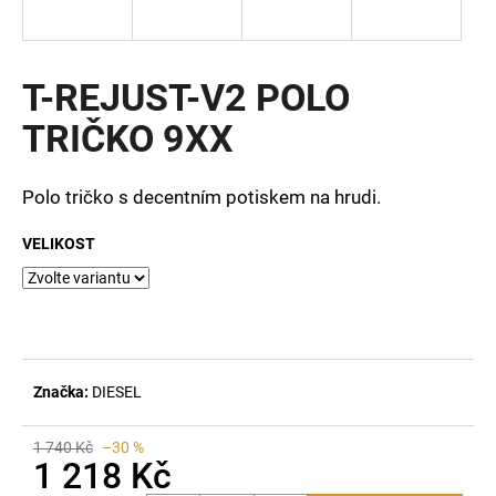
a
j
í
T-REJUST-V2 POLO
t
TRIČKO 9XX
?
Polo tričko s decentním potiskem na hrudi.
VELIKOST
HLEDAT
D
o
Značka:
DIESEL
p
o
r
1 740 Kč
–30 %
1 218 Kč
u