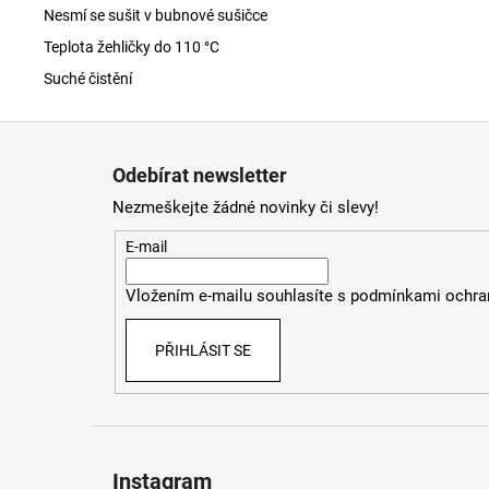
Nesmí se sušit v bubnové sušičce
Teplota žehličky do 110 °C
Suché čistění
Z
á
Odebírat newsletter
p
Nezmeškejte žádné novinky či slevy!
a
t
E-mail
í
Vložením e-mailu souhlasíte s
podmínkami ochran
PŘIHLÁSIT SE
Instagram