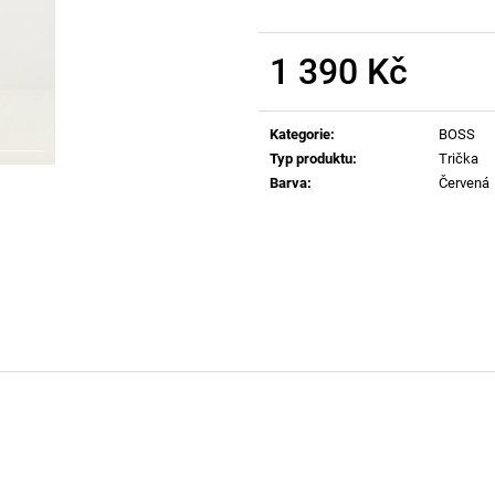
T-MIEGOR-K77 TRIČKO 9XXD
SIGNATURE KRA
1 740 Kč
1 290 Kč
1 390 Kč
Měrná
cena:
Kategorie
:
BOSS
Typ produktu
:
Trička
Barva
:
Červená