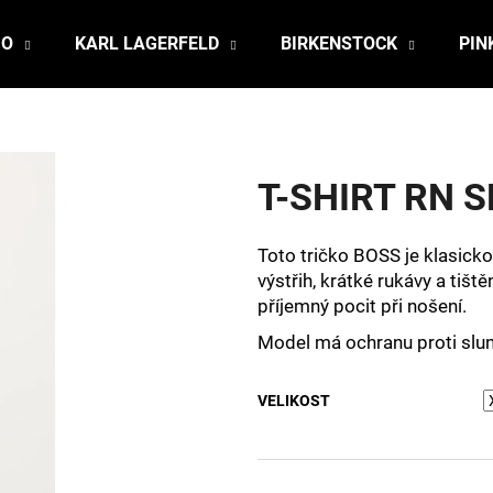
JO
KARL LAGERFELD
BIRKENSTOCK
PIN
Co potřebujete najít?
T-SHIRT RN S
HLEDAT
Toto tričko BOSS je klasicko
výstřih, krátké rukávy a tiště
Doporučujeme
příjemný pocit při nošení.
Model má ochranu proti slun
VELIKOST