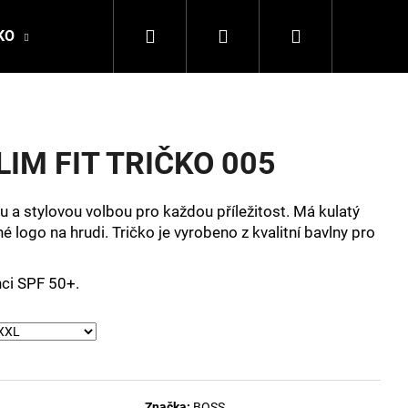
Hledat
Přihlášení
Nákupní
KO
DALE OF NORWAY
LA MARTINA
DSQ
košík
LIM FIT TRIČKO 005
u a stylovou volbou pro každou příležitost. Má kulatý
né logo na hrudi. Tričko je vyrobeno z kvalitní bavlny pro
ci SPF 50+.
Následující
Značka:
BOSS