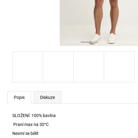
60920 LEHKÝ SVERT 6051
3 000 Kč
Popis
Diskuze
SLOŽENÍ:
100% bavlna
Praní max na 30
°C
Nesmí se bělit