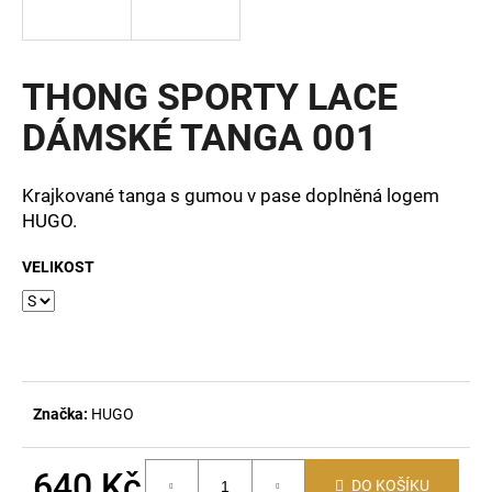
a
j
í
THONG SPORTY LACE
t
DÁMSKÉ TANGA 001
?
Krajkované tanga s gumou v pase doplněná logem
HUGO.
HLEDAT
VELIKOST
D
o
p
Značka:
HUGO
o
r
u
640 Kč
DO KOŠÍKU