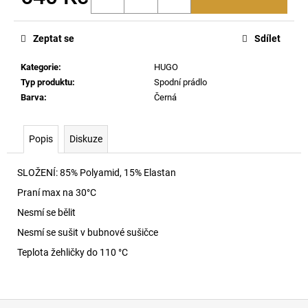
č
Měrná
u
cena:
j
Zeptat se
Sdílet
e
m
Kategorie
:
HUGO
e
Typ produktu
:
Spodní prádlo
Barva
:
Černá
S-
GINN-
Popis
Diskuze
ZIP-
IOD
MIKINA
SLOŽENÍ:
85% Polyamid, 15% Elastan
SE
STOJÁČKEM
Praní max na 30
°C
900
Nesmí se bělit
5
390
Nesmí se sušit v bubnové sušičce
Kč
Teplota žehličky do 110 °C
Z