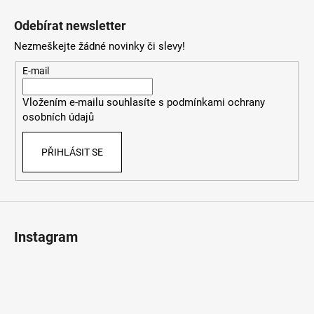
á
Odebírat newsletter
p
Nezmeškejte žádné novinky či slevy!
a
t
E-mail
í
Vložením e-mailu souhlasíte s
podmínkami ochrany
osobních údajů
PŘIHLÁSIT SE
Instagram