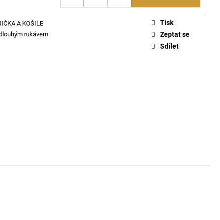
ČKO 6116
Tisk
RIČKA A KOŠILE
 dlouhým rukávem
Zeptat se
Sdílet