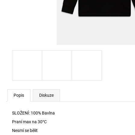
SKM-RAY-THREEPACK PONOŽKY E7694
840 Kč
Popis
Diskuze
SLOŽENÍ: 100% Bavlna
Praní max na 30
°C
Nesmí se bělit