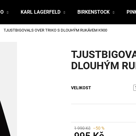
JO
KARL LAGERFELD
BIRKENSTOCK
PIN
TJUSTBIGOVALS OVER TRIKO S DLOUHÝM RUKÁVEM K900
Co potřebujete najít?
TJUSTBIGOVA
HLEDAT
DLOUHÝM RU
Doporučujeme
VELIKOST
1 990 Kč
–50 %
995 Kč