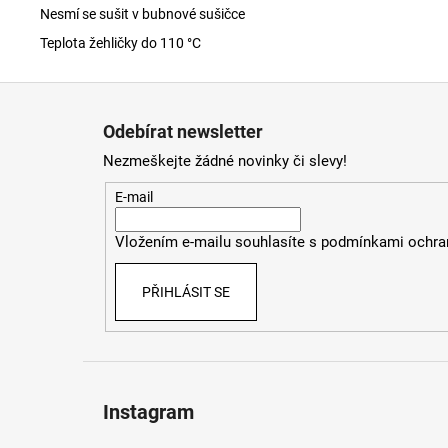
Nesmí se sušit v bubnové sušičce
Teplota žehličky do 110 °C
Z
á
Odebírat newsletter
p
Nezmeškejte žádné novinky či slevy!
a
t
E-mail
í
Vložením e-mailu souhlasíte s
podmínkami ochran
PŘIHLÁSIT SE
Instagram