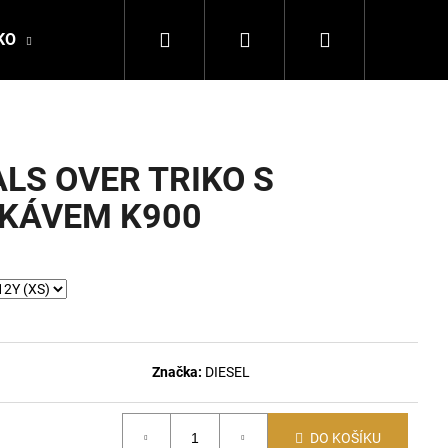
Hledat
Přihlášení
Nákupní
KO
DALE OF NORWAY
LA MARTINA
DSQ
košík
LS OVER TRIKO S
KÁVEM K900
Značka:
DIESEL
Následující
DO KOŠÍKU