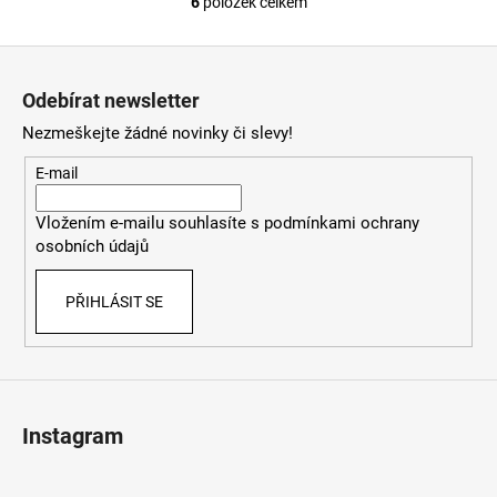
6
položek celkem
O
v
Z
l
á
á
Odebírat newsletter
d
p
a
Nezmeškejte žádné novinky či slevy!
a
c
t
E-mail
í
í
p
Vložením e-mailu souhlasíte s
podmínkami ochrany
r
osobních údajů
v
k
PŘIHLÁSIT SE
y
v
ý
p
i
s
Instagram
u