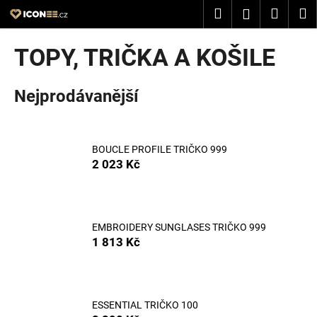
K
Přejít
Hledat
Nákup
M
Přihlášení
na
o
obsah
Zpět
Zpět
košík
š
TOPY, TRIČKA A KOŠILE
í
C
k
Nejprodávanější
o
p
o
t
BOUCLE PROFILE TRIČKO 999
2 023 Kč
ř
e
b
u
EMBROIDERY SUNGLASES TRIČKO 999
j
1 813 Kč
e
t
e
ESSENTIAL TRIČKO 100
n