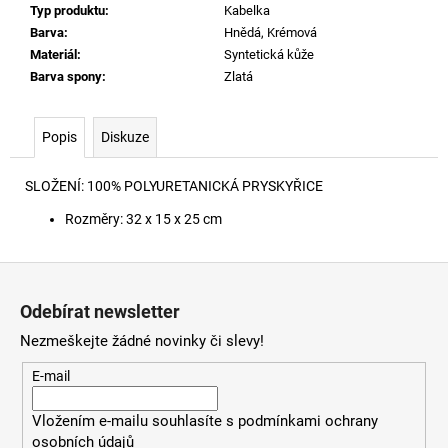
č
Typ produktu
:
Kabelka
u
Barva
:
Hnědá, Krémová
j
Materiál
:
Syntetická kůže
e
Barva spony
:
Zlatá
m
e
Popis
Diskuze
60920
SLOŽENÍ:
100% POLYURETANICKÁ PRYSKYŘICE
LEHKÝ
SVERT
Rozměry: 32 x 15 x 25 cm
6051
3
000
Z
Kč
á
Odebírat newsletter
p
Nezmeškejte žádné novinky či slevy!
a
t
E-mail
í
Vložením e-mailu souhlasíte s
podmínkami ochrany
osobních údajů