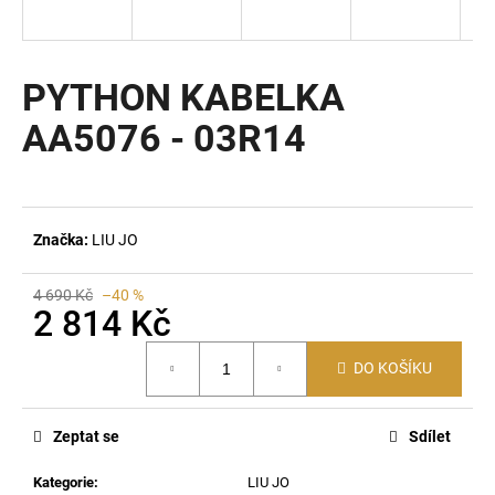
a
j
í
PYTHON KABELKA
t
AA5076 - 03R14
?
Značka:
LIU JO
HLEDAT
4 690 Kč
–40 %
2 814 Kč
D
Měrná
DO KOŠÍKU
cena:
o
p
o
Zeptat se
Sdílet
r
u
Kategorie
:
LIU JO