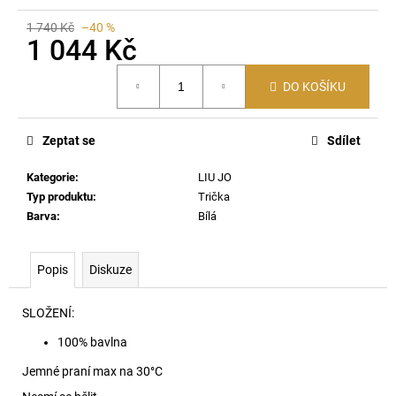
č
u
1 740 Kč
–40 %
j
1 044 Kč
e
Měrná
m
DO KOŠÍKU
cena:
e
Zeptat se
Sdílet
T-
NORM-
Kategorie
:
LIU JO
AA1
TRIČKO
Typ produktu
:
Trička
77F
Barva
:
Bílá
2
590
Kč
Popis
Diskuze
SLOŽENÍ:
100% bavlna
Jemné praní max na 30
°C