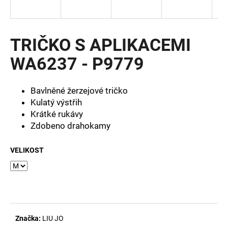
a
j
í
TRIČKO S APLIKACEMI
t
WA6237 - P9779
?
Bavlněné žerzejové tričko
Kulatý výstřih
Krátké rukávy
HLEDAT
Zdobeno drahokamy
VELIKOST
D
o
p
o
r
u
Značka:
LIU JO