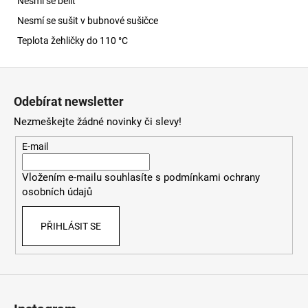
Nesmí se bělit
Nesmí se sušit v bubnové sušičce
Teplota žehličky do 110 °C
Z
á
Odebírat newsletter
p
Nezmeškejte žádné novinky či slevy!
a
t
E-mail
í
Vložením e-mailu souhlasíte s
podmínkami ochrany
osobních údajů
PŘIHLÁSIT SE