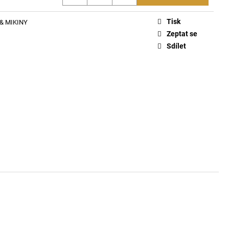
PACK PONOŽKY E7690
Tisk
& MIKINY
Zeptat se
Sdílet