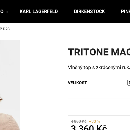
JO
KARL LAGERFELD
BIRKENSTOCK
PIN
P D23
Co potřebujete najít?
TRITONE MAG
HLEDAT
Vlněný top s zkrácenými ru
Doporučujeme
VELIKOST
4 800 Kč
–30 %
3 360 Kč