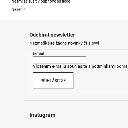
Nesmí se sušit v bubnové sušičce
Nežehlit
Z
á
Odebírat newsletter
p
Nezmeškejte žádné novinky či slevy!
a
t
E-mail
í
Vložením e-mailu souhlasíte s
podmínkami ochran
PŘIHLÁSIT SE
Instagram