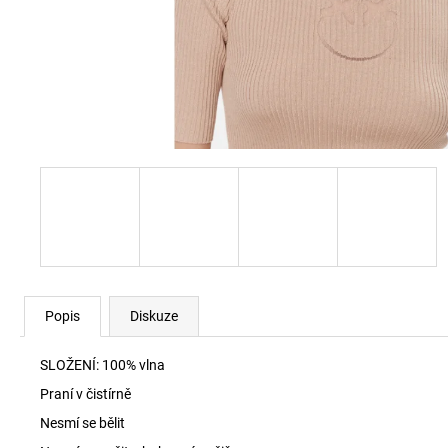
60920 LEHKÝ SVERT 6051
3 000 Kč
Popis
Diskuze
SLOŽENÍ:
100% vlna
Praní v čistírně
Nesmí se bělit