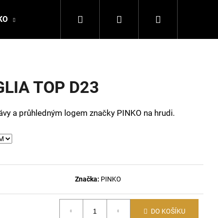
Hledat
Přihlášení
Nákupní
KO
DALE OF NORWAY
LA MARTINA
DSQ
košík
LIA TOP D23
kávy a průhledným logem značky PINKO na hrudi.
Značka:
PINKO
Následující
DO KOŠÍKU