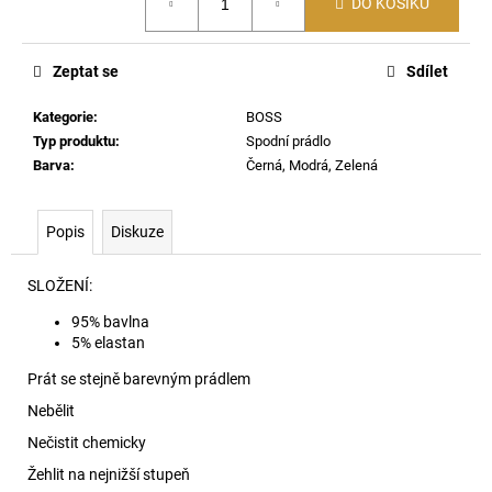
č
DO KOŠÍKU
cena:
u
j
Zeptat se
Sdílet
e
m
Kategorie
:
BOSS
e
Typ produktu
:
Spodní prádlo
Barva
:
Černá, Modrá, Zelená
62162
POLO
TRIČKO
Popis
Diskuze
6116
2
SLOŽENÍ:
690
Kč
95% bavlna
5% elastan
Prát se stejně barevným prádlem
Nebělit
Nečistit chemicky
Žehlit na nejnižší stupeň