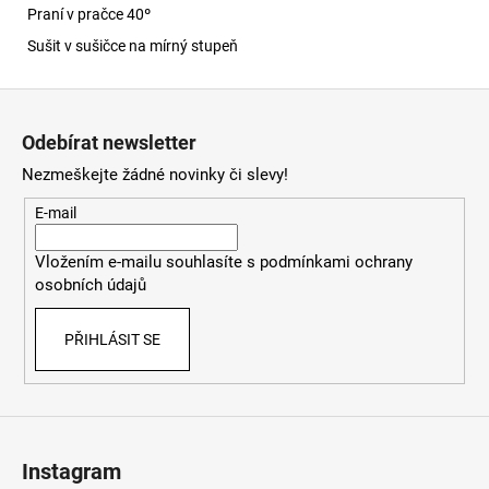
Praní v pračce 40º
Sušit v sušičce na mírný stupeň
Z
á
Odebírat newsletter
p
Nezmeškejte žádné novinky či slevy!
a
t
E-mail
í
Vložením e-mailu souhlasíte s
podmínkami ochrany
osobních údajů
PŘIHLÁSIT SE
Instagram