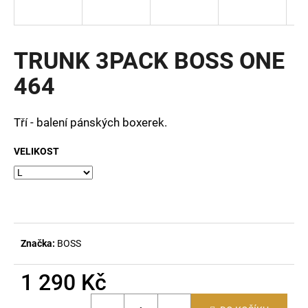
a
j
í
TRUNK 3PACK BOSS ONE
t
464
?
Tří - balení pánských boxerek.
VELIKOST
HLEDAT
D
o
Značka:
BOSS
p
o
1 290 Kč
r
u
Měrná