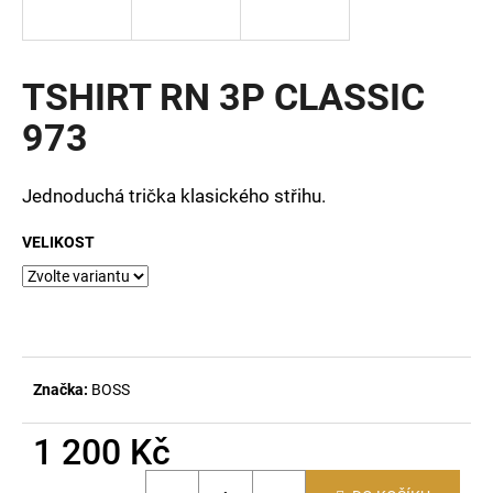
a
j
í
TSHIRT RN 3P CLASSIC
t
973
?
Jednoduchá trička klasického střihu.
VELIKOST
HLEDAT
D
o
Značka:
BOSS
p
o
1 200 Kč
r
u
Měrná