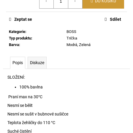
č
DO KOŠÍKU
cena:
u
j
Zeptat se
Sdílet
e
m
Kategorie
:
BOSS
e
Typ produktu
:
Trička
Barva
:
Modrá, Zelená
DAMIEN-
D-
POP-
Popis
Diskuze
3PACK-
40
BOXERKY
SLOŽENÍ:
E7658
100% bavlna
1
290
Praní max na 30
°C
Kč
Nesmí se bělit
Nesmí se sušit v bubnové sušičce
Teplota žehličky do 110 °C
Suché čistění