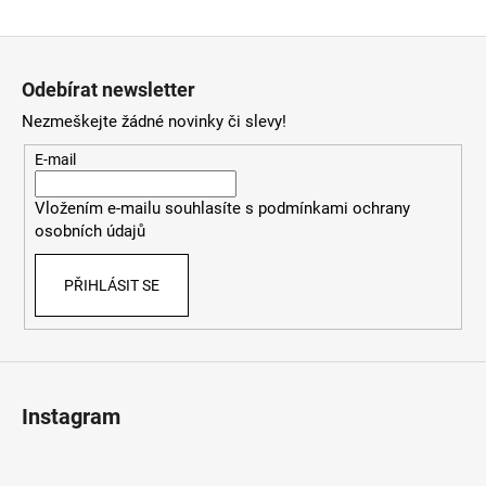
Z
á
Odebírat newsletter
p
Nezmeškejte žádné novinky či slevy!
a
t
E-mail
í
Vložením e-mailu souhlasíte s
podmínkami ochrany
osobních údajů
PŘIHLÁSIT SE
Instagram