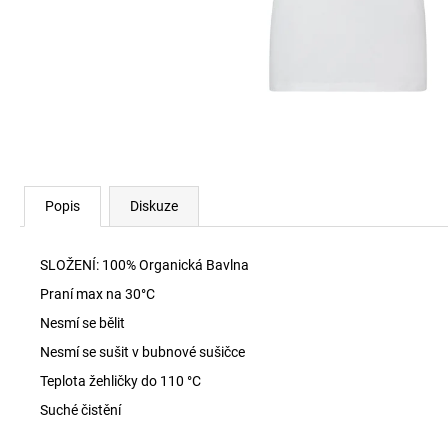
SKM-RAY-THREEPACK PONOŽKY E7694
840 Kč
Popis
Diskuze
SLOŽENÍ: 100% Organická Bavlna
Praní max na 30
°C
Nesmí se bělit
Nesmí se sušit v bubnové sušičce
Teplota žehličky do 110 °C
Suché čistění