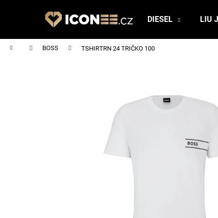
K
Přejít
na
o
DIESEL
LIU 
obsah
Zpět
Zpět
š
do
do
í
Domů
BOSS
TSHIRTRN 24 TRIČKO 100
obchodu
obchodu
k