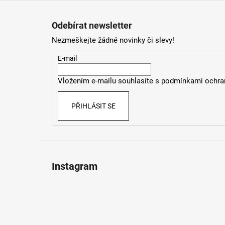
Z
á
Odebírat newsletter
p
Nezmeškejte žádné novinky či slevy!
a
t
E-mail
í
Vložením e-mailu souhlasíte s
podmínkami ochran
PŘIHLÁSIT SE
Instagram