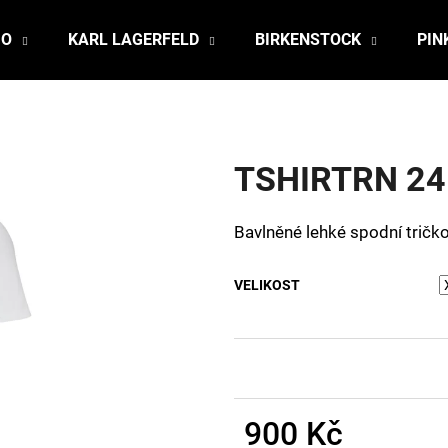
JO
KARL LAGERFELD
BIRKENSTOCK
PIN
Co potřebujete najít?
TSHIRTRN 24
HLEDAT
Bavlněné lehké spodní tričko
Doporučujeme
VELIKOST
900 Kč