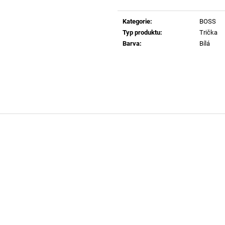
RYAN-D-CORE-3PACK TRENKY E7672
62162 POLO TRI
Měrná
cena:
1 990 Kč
2 690 Kč
Kategorie
:
BOSS
Typ produktu
:
Trička
Barva
:
Bílá