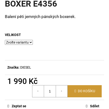
BOXER E4356
a
j
Balení pěti jemných pánských boxerek.
í
t
?
VELIKOST
HLEDAT
Značka:
DIESEL
D
1 990 Kč
o
Měrná
p
DO KOŠÍKU
cena:
o
r
u
Zeptat se
Sdílet