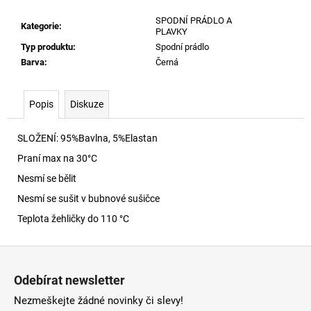
č
u
SPODNÍ PRÁDLO A
Kategorie
:
j
PLAVKY
e
Typ produktu
:
Spodní prádlo
m
Barva
:
Černá
e
Popis
Diskuze
S-
NORM-
SLOŽENÍ: 95%Bavlna, 5%Elastan
IOD
MIKINA
Praní max na 30
°C
900
Nesmí se bělit
4
590
Nesmí se sušit v bubnové sušičce
Kč
Teplota žehličky do 110 °C
Z
á
Odebírat newsletter
p
Nezmeškejte žádné novinky či slevy!
a