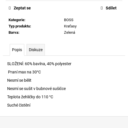
č
u
Zeptat se
Sdílet
j
e
Kategorie
:
BOSS
m
Typ produktu
:
Kraťasy
e
Barva
:
Zelená
SKM-
Popis
Diskuze
RAY-
THREEPACK
PONOŽKY
SLOŽENÍ:
60% bavlna, 40% polyester
E7690
Praní max na 30
°C
840
Nesmí se bělit
Kč
Nesmí se sušit v bubnové sušičce
Teplota žehličky do 110 °C
Suché čistění
Z
á