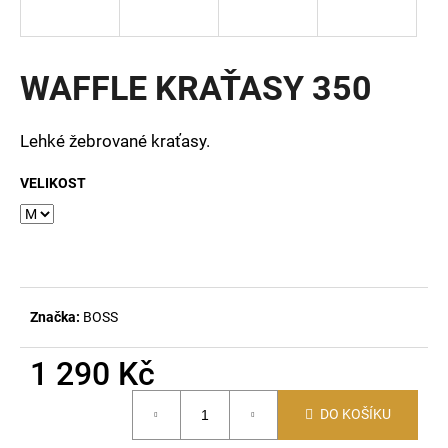
a
j
í
WAFFLE KRAŤASY 350
t
?
Lehké žebrované kraťasy.
VELIKOST
HLEDAT
D
Značka:
BOSS
o
p
1 290 Kč
o
Měrná
r
DO KOŠÍKU
cena:
u