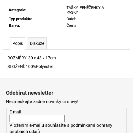
č
u
TAŠKY, PENĚŽENKY A
Kategorie
:
PÁSKY
j
Typ produktu
:
Batoh
e
Barva
:
Černá
m
e
Popis
Diskuze
S-
NORM-
ROZMĚRY: 30 x 43 x 17cm
IOD
MIKINA
SLOŽENÍ: 100%Polyester
900
4
Z
590
á
Kč
Odebírat newsletter
p
Nezmeškejte žádné novinky či slevy!
a
t
E-mail
í
Vložením e-mailu souhlasíte s
podmínkami ochrany
osobních údajů