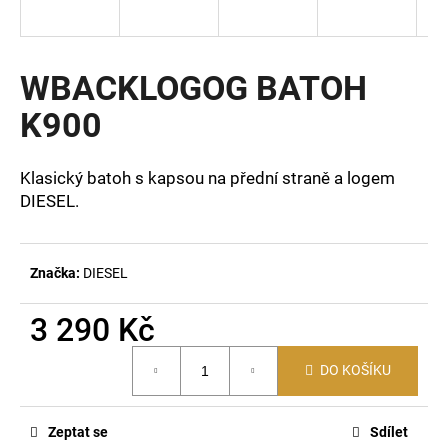
a
j
í
WBACKLOGOG BATOH
t
K900
?
Klasický batoh s kapsou na přední straně a logem
DIESEL.
HLEDAT
Značka:
DIESEL
D
3 290 Kč
o
Měrná
p
DO KOŠÍKU
cena:
o
r
u
Zeptat se
Sdílet