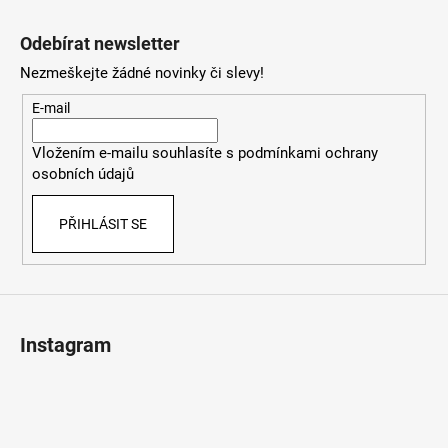
Z
á
Odebírat newsletter
p
Nezmeškejte žádné novinky či slevy!
a
t
E-mail
í
Vložením e-mailu souhlasíte s
podmínkami ochrany
osobních údajů
PŘIHLÁSIT SE
Instagram