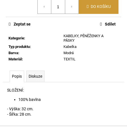
č
Měrná
u
DO KOŠÍKU
cena:
j
e
Zeptat se
Sdílet
m
e
KABELKY, PĚNĚŽENKY A
Kategorie
:
PÁSKY
Typ produktu
:
Kabelka
PUNCHY-
Barva
:
Modrá
D-
CORE-
Materiál
:
TEXTIL
3PACK
BRAZILKY
E7650
Popis
Diskuze
1
390
Kč
SLOŽENÍ:
100% bavlna
- Výška: 32 cm.
- Šířka: 28 cm.