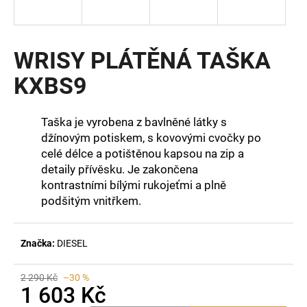
a
j
í
WRISY PLÁTĚNÁ TAŠKA
t
KXBS9
?
Taška je vyrobena z bavlněné látky s
džínovým potiskem, s kovovými cvočky po
celé délce a potištěnou kapsou na zip a
HLEDAT
detaily přívěsku. Je zakončena
kontrastními bílými rukojeťmi a plně
podšitým vnitřkem.
D
o
Značka:
DIESEL
p
o
r
2 290 Kč
–30 %
1 603 Kč
u