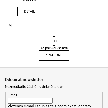
č
u
j
DETAIL
e
m
M
e
S
S-
1
7
t
NORM-
r
75
položek celkem
IOD
O
á
MIKINA
v
NAHORU
n
900
l
k
4
o
á
590
Z
v
d
Kč
á
á
a
Odebírat newsletter
n
c
p
í
Nezmeškejte žádné novinky či slevy!
í
a
p
t
E-mail
r
í
v
Vložením e-mailu souhlasíte s
podmínkami ochrany