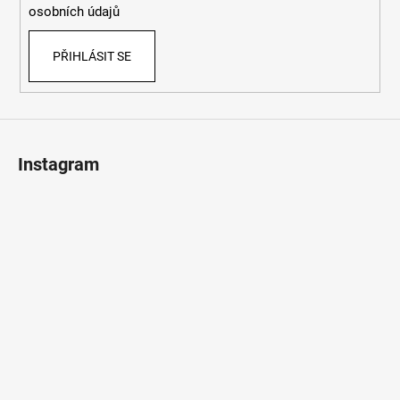
k
osobních údajů
y
v
PŘIHLÁSIT SE
ý
p
i
s
u
Instagram