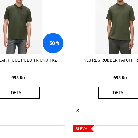
60920 LEHKÝ SVERT 6051
MADRID BIG BUC
PINK
3 000 Kč
1 400 Kč
–50 %
LAR PIQUE POLO TRIČKO 1KZ
KLJ REG RUBBER PATCH TR
995 Kč
695 Kč
DETAIL
DETAIL
S
SLEVA