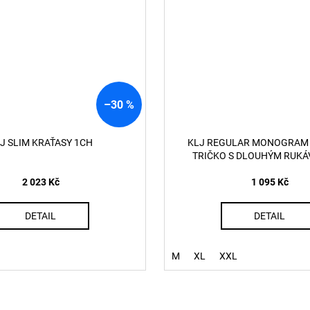
–30 %
J SLIM KRAŤASY 1CH
KLJ REGULAR MONOGRAM 
TRIČKO S DLOUHÝM RUKÁ
2 023 Kč
1 095 Kč
DETAIL
DETAIL
M
XL
XXL