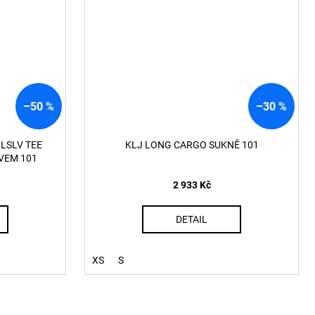
–50 %
–30 %
LSLV TEE
KLJ LONG CARGO SUKNĚ 101
VEM 101
2 933 Kč
DETAIL
XS
S