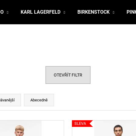
JO
KARL LAGERFELD
BIRKENSTOCK
PIN
Co potřebujete najít?
HLEDAT
OTEVŘÍT FILTR
Doporučujeme
ávanější
Abecedně
SLEVA