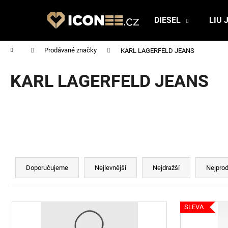
K
Přejít
na
o
DIESEL
LIU 
obsah
Zpět
Zpět
š
do
do
í
Domů
Prodávané značky
KARL LAGERFELD JEANS
obchodu
obchodu
k
KARL LAGERFELD JEANS
Ř
a
Doporučujeme
Nejlevnější
Nejdražší
Nejprod
z
e
V
n
SLEVA
ý
í
p