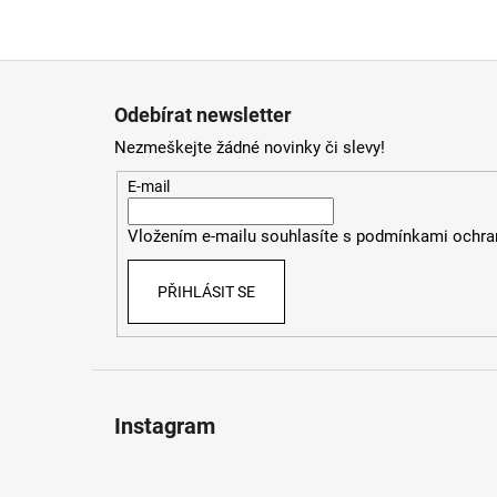
Z
á
Odebírat newsletter
p
Nezmeškejte žádné novinky či slevy!
a
t
E-mail
í
Vložením e-mailu souhlasíte s
podmínkami ochran
PŘIHLÁSIT SE
Instagram