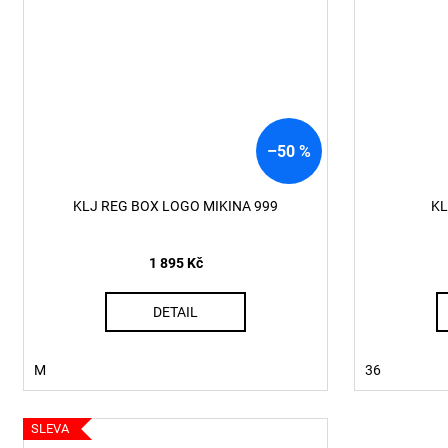
–50 %
KLJ REG BOX LOGO MIKINA 999
KL
1 895 Kč
DETAIL
M
36
SLEVA