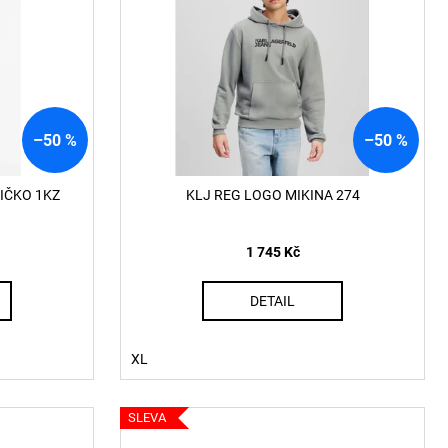
KLE EVA - FONDANT
–50 %
–50 %
IČKO 1KZ
KLJ REG LOGO MIKINA 274
1 745 Kč
DETAIL
XL
SLEVA